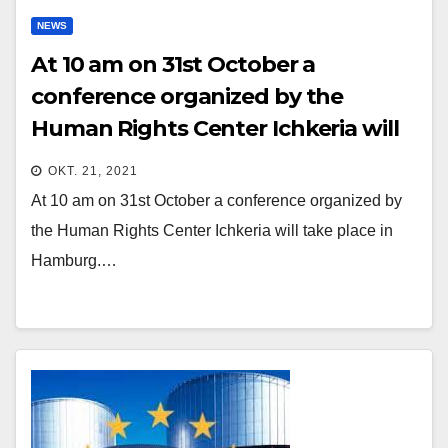
NEWS
At 10 am on 31st October a
conference organized by the
Human Rights Center Ichkeria will
take place in Hamburg
OKT. 21, 2021
At 10 am on 31st October a conference organized by
the Human Rights Center Ichkeria will take place in
Hamburg.…