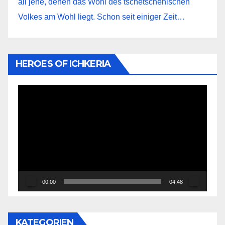
all jene, denen das Wohl des tschetschenischen
Volkes am Wohl liegt. Schon seit einiger Zeit…
HEROES OF ICHKERIA
Video-
Player
00:00
04:48
KATEGORIEN