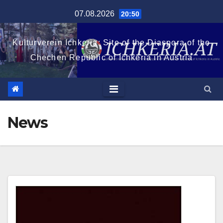
Zum
07.08.2026
20:50
Inhalt
springen
Kulturverein Ichkeria: Site of the Diaspora of the
Chechen Republic of Ichkeria in Austria
News