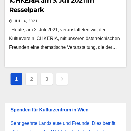
ICHKERIA am 3. Juli 2021 im
Resselpark
JULI 4, 2021
Heute, am 3. Juli 2021, veranstalteten wir, der
Kulturverein ICHKERIA, mit unseren österreichischen
Freunden eine thematische Veranstaltung, die der…
Seitennummerierung
1
2
3
der
Beiträge
Spenden für Kulturzentrum in Wien
Sehr geehrte Landsleute und Freunde! Dies betrifft