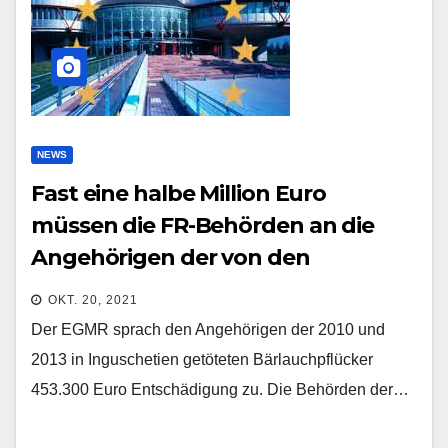
NEWS
Fast eine halbe Million Euro
müssen die FR-Behörden an die
Angehörigen der von den
Sicherheitskräften „versehentlich“
OKT. 20, 2021
getöteten Einwohner
Der EGMR sprach den Angehörigen der 2010 und
Tschetscheniens zahlen
2013 in Inguschetien getöteten Bärlauchpflücker
453.300 Euro Entschädigung zu. Die Behörden der…