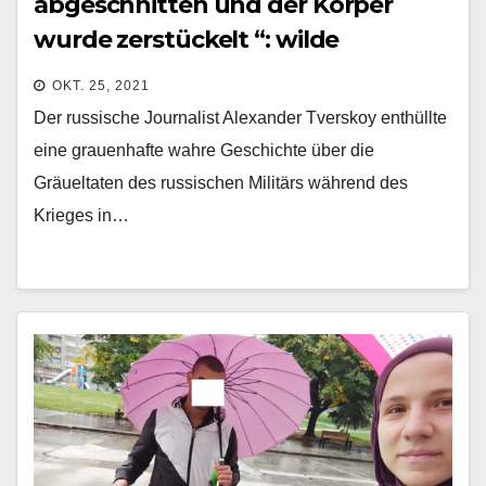
abgeschnitten und der Körper
wurde zerstückelt “: wilde
Informationen über Russlands
OKT. 25, 2021
Gräueltaten in Tschetschenien
Der russische Journalist Alexander Tverskoy enthüllte
aufgetaucht
eine grauenhafte wahre Geschichte über die
Gräueltaten des russischen Militärs während des
Krieges in…