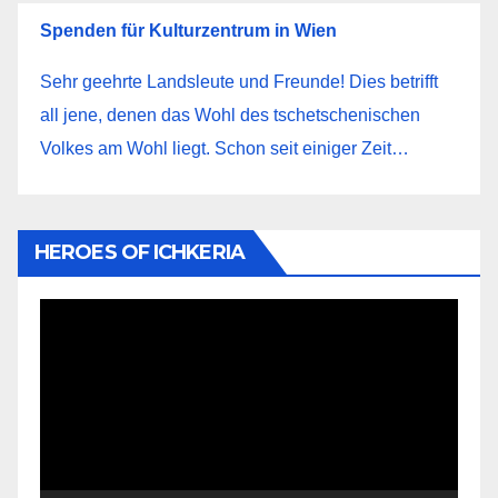
Spenden für Kulturzentrum in Wien
Sehr geehrte Landsleute und Freunde! Dies betrifft
all jene, denen das Wohl des tschetschenischen
Volkes am Wohl liegt. Schon seit einiger Zeit…
HEROES OF ICHKERIA
Video-
Player