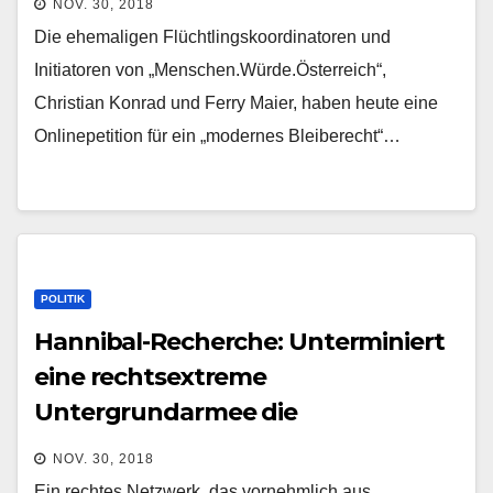
NOV. 30, 2018
Die ehemaligen Flüchtlingskoordinatoren und
Initiatoren von „Menschen.Würde.Österreich“,
Christian Konrad und Ferry Maier, haben heute eine
Onlinepetition für ein „modernes Bleiberecht“…
POLITIK
Hannibal-Recherche: Unterminiert
eine rechtsextreme
Untergrundarmee die
Bundeswehr?
NOV. 30, 2018
Ein rechtes Netzwerk, das vornehmlich aus