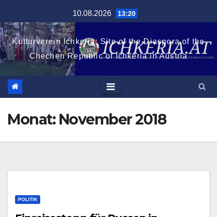
Zum
10.08.2026
13:20
Inhalt
springen
Kulturverein Ichkeria: Site of the Diaspora of the
Chechen Republic of Ichkeria in Austria
Monat:
November 2018
POLITIK