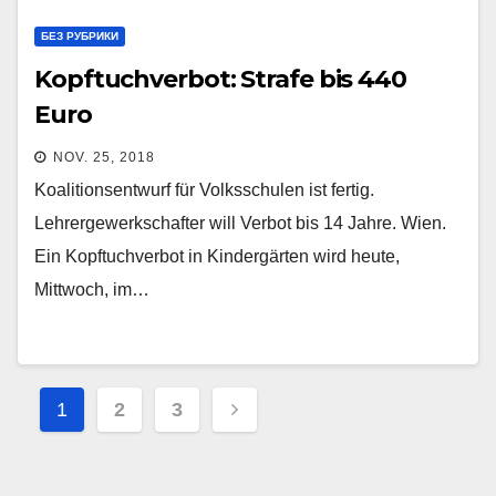
БЕЗ РУБРИКИ
Kopftuchverbot: Strafe bis 440
Euro
NOV. 25, 2018
Koalitionsentwurf für Volksschulen ist fertig.
Lehrergewerkschafter will Verbot bis 14 Jahre. Wien.
Ein Kopftuchverbot in Kindergärten wird heute,
Mittwoch, im…
Seitennummerierung
1
2
3
der
Beiträge