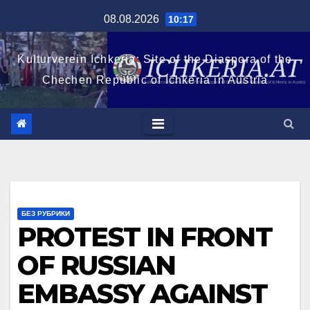
Zum
08.08.2026
10:17
Inhalt
springen
Kulturverein Ichkeria: Site of the Diaspora of the
Chechen Republic of Ichkeria in Austria
БЕЗ РУБРИКИ
PROTEST IN FRONT
OF RUSSIAN
EMBASSY AGAINST