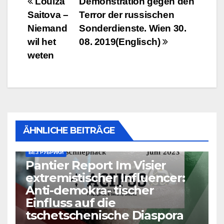
Beitragsnavigation
Louiza
Demonstration gegen den
Saitova –
Terror der russischen
Niemand
Sonderdienste. Wien 30.
wil het
08. 2019(Englisch)
weten
ÄHNLICHE BEITRÄGE
БЕЗ РУБРИКИ
Pantier Report Im Visier
extremistischer Influencer:
Anti-demokra- tischer
Einfluss auf die
tschetschenische Diaspora