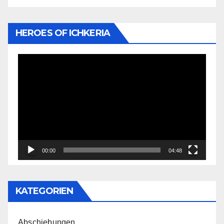
HEROES OF ICHKERIA
Video-
Player
00:00
04:48
KATEGORIEN
Abschiebungen