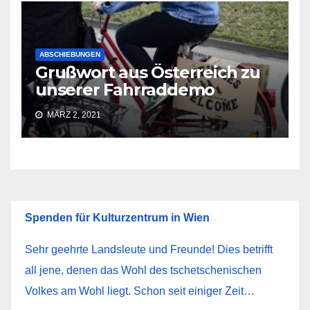
ABSCHIEBUNGEN
Grußwort aus Österreich zu
unserer Fahrraddemo
MÄRZ 2, 2021
Spenden für Kulturzentrum in Wien
Sehr geehrte Landsleute und Freunde! Dies betrifft
all jene, denen das Wohl des tschetschenischen
Volkes am Wohl liegt. Schon seit einiger Zeit…