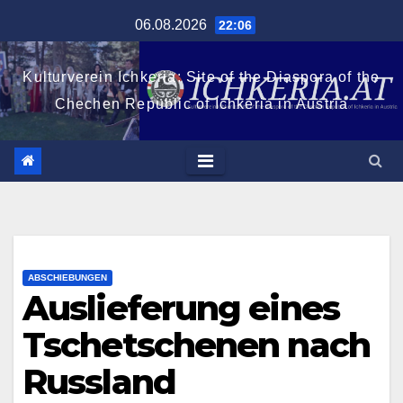
Zum
06.08.2026
22:06
Inhalt
springen
Kulturverein Ichkeria: Site of the Diaspora of the
Chechen Republic of Ichkeria in Austria
ABSCHIEBUNGEN
Auslieferung eines
Tschetschenen nach
Russland