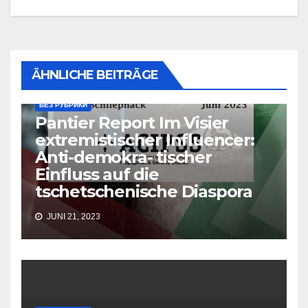
ÄHNLICHE BEITRÄGE
БЕЗ РУБРИКИ
Pantier Report Im Visier
extremistischer Influencer:
Anti-demokra- tischer
Einfluss auf die
tschetschenische Diaspora
JUNI 21, 2023