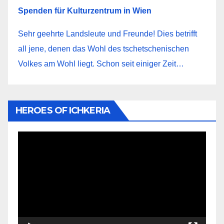
Spenden für Kulturzentrum in Wien
Sehr geehrte Landsleute und Freunde! Dies betrifft
all jene, denen das Wohl des tschetschenischen
Volkes am Wohl liegt. Schon seit einiger Zeit…
HEROES OF ICHKERIA
Video-
Player