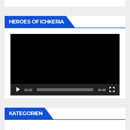
HEROES OF ICHKERIA
Video-
Player
00:00
04:48
KATEGORIEN