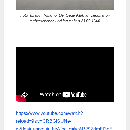
Foto: Ibragim Nikarho. Der Gedenktak an Deportation
tschetschenen und inguschen 23.02.1944.
https://www.youtube.com/watch?
reload=9&v=CRBGlSUNe-
w&feature=youtu.be&fbclid=IwAR29ZdmEf3qE