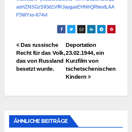
asHZNSGzS93d1VfRJaygaxEHNhQRtwxtLAA
F5WYxo-674vI
Beitragsnavigation
Das russische
Deportation
Recht für das Volk,
23.02.1944, ein
das von Russland
Kurzfilm von
besetzt wurde.
tschetschenischen
Kindern
ÄHNLICHE BEITRÄGE