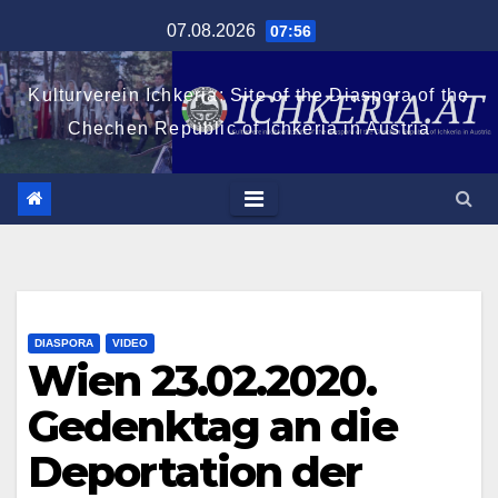
Zum
07.08.2026
07:56
Inhalt
springen
Kulturverein Ichkeria: Site of the Diaspora of the
Chechen Republic of Ichkeria in Austria
DIASPORA
VIDEO
Wien 23.02.2020.
Gedenktag an die
Deportation der