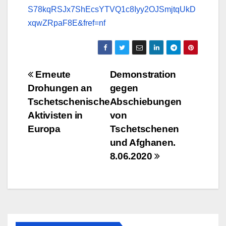
S78kqRSJx7ShEcsYTVQ1c8Iyy2OJSmjtqUkD
xqwZRpaF8E&fref=nf
Beitragsnavigation
Erneute
Demonstration
Drohungen an
gegen
Tschetschenische
Abschiebungen
Aktivisten in
von
Europa
Tschetschenen
und Afghanen.
8.06.2020