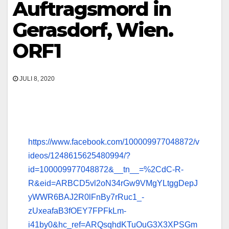
Auftragsmord in
Gerasdorf, Wien.
ORF1
JULI 8, 2020
https://www.facebook.com/100009977048872/v
ideos/1248615625480994/?
id=100009977048872&__tn__=%2CdC-R-
R&eid=ARBCD5vl2oN34rGw9VMgYLtggDepJ
yWWR6BAJ2R0lFnBy7rRuc1_-
zUxeafaB3fOEY7FPFkLm-
i41by0&hc_ref=ARQsqhdKTuOuG3X3XPSGm