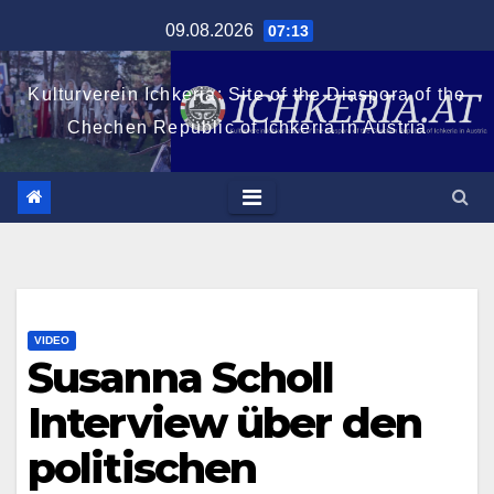
Zum
09.08.2026
07:13
Inhalt
springen
Kulturverein Ichkeria: Site of the Diaspora of the
Chechen Republic of Ichkeria in Austria
VIDEO
Susanna Scholl
Interview über den
politischen