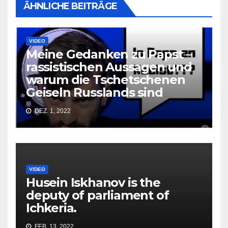
ÄHNLICHE BEITRÄGE
VIDEO
Meine Gedanken zu Papst –
rassistischen Aussagen und
warum die Tschetschenen
Geiseln Russlands sind
DEZ. 1, 2022
VIDEO
Husein Iskhanov is the
deputy of parliament of
Ichkeria.
FEB. 13, 2022