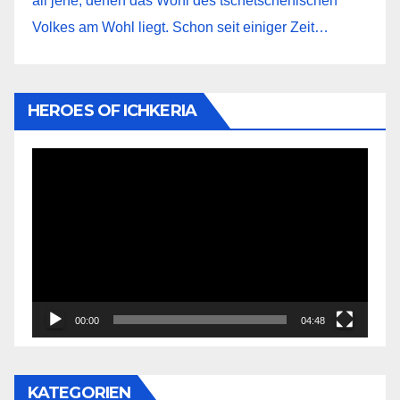
all jene, denen das Wohl des tschetschenischen
Volkes am Wohl liegt. Schon seit einiger Zeit…
HEROES OF ICHKERIA
Video-
Player
00:00
04:48
KATEGORIEN