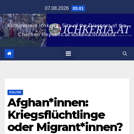
Zum
07.08.2026
05:01
Inhalt
springen
Kulturverein Ichkeria: Site of the Diaspora of the
Chechen Republic of Ichkeria in Austria
POLITIK
Afghan*innen:
Kriegsflüchtlinge
oder Migrant*innen?