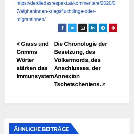
https://derdiedasrespekt.at/kommentare/2020/0
7/afghaninnen-kriegsfluchtlinge-oder-
migrantinnen/
Beitragsnavigation
Grass und
Die Chronologie der
Grimms
Besetzung, des
Wörter
Völkermords, des
stärken das
Anschlusses, der
Immunsystem
Annexion
Tschetscheniens.
ÄHNLICHE BEITRÄGE