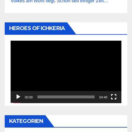
Volkes am Wohl liegt. Schon seit einiger Zeit…
HEROES OF ICHKERIA
Video-
Player
00:00
04:48
KATEGORIEN