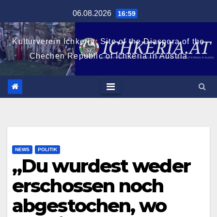
Zum
06.08.2026
16:59
Inhalt
springen
Kulturverein Ichkeria: Site of the Diaspora of the
Chechen Republic of Ichkeria in Austria
NEWS
POLITIK
„Du wurdest weder
erschossen noch
abgestochen, wo