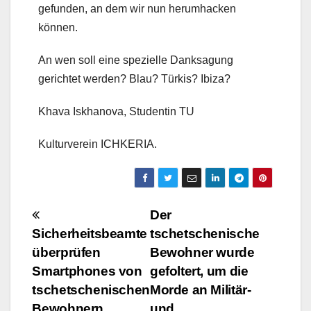
gefunden, an dem wir nun herumhacken
können.
An wen soll eine spezielle Danksagung
gerichtet werden? Blau? Türkis? Ibiza?
Khava Iskhanova, Studentin TU
Kulturverein ICHKERIA.
Beitragsnavigation
Der
Sicherheitsbeamte
tschetschenische
überprüfen
Bewohner wurde
Smartphones von
gefoltert, um die
tschetschenischen
Morde an Militär-
Bewohnern
und