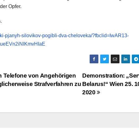
der Opfer.
.
lki-pjanyh-silovikov-pogibli-dva-cheloveka/?fbclid=IwAR13-
ueEVn2iNIKmvHIaE
n Telefone von Angehörigen
Demonstration: „Se
licherweise Strafverfahren zu
Belarus!“ Wien 25. 1
2020