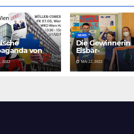
NEWS
ische
Die Gewinnerin
paganda von
Eisbär-
 WIEN
Malwettbewerb
, 2022
MAI 22, 2022