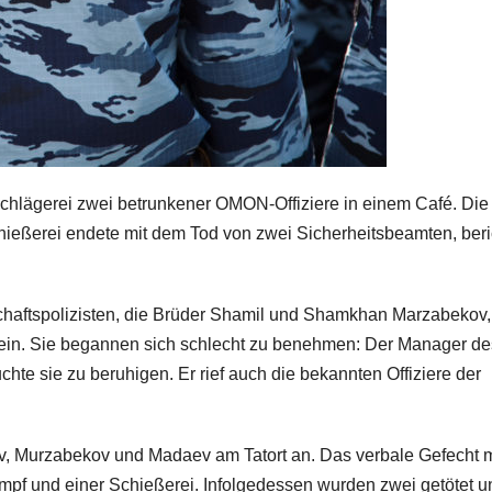
chlägerei zwei betrunkener OMON-Offiziere in einem Café. Die
ießerei endete mit dem Tod von zwei Sicherheitsbeamten, beri
chaftspolizisten, die Brüder Shamil und Shamkhan Marzabekov,
ein. Sie begannen sich schlecht zu benehmen: Der Manager de
te sie zu beruhigen. Er rief auch die bekannten Offiziere der
v, Murzabekov und Madaev am Tatort an. Das verbale Gefecht m
mpf und einer Schießerei. Infolgedessen wurden zwei getötet u