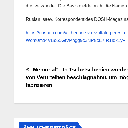
drei verwundet. Die Basis meldet nicht die Namen 
Ruslan Isaev, Korrespondent des DOSH-Magazins
https://doshdu.com/v-chechne-v-rezultate-perestre
Wem0md4VBs65GfVPhgg9c3NP8cE7IR1iqk1yF_
Beitragsnavigation
„Memorial“ : In Tschetschenien wurde
von Verurteilten beschlagnahmt, um mög
fabrizieren.