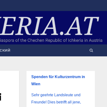
СКИЙ
Spenden für Kulturzentrum in
Wien
i
Sehr geehrte Landsleute und
Freunde! Dies betrifft all jene,