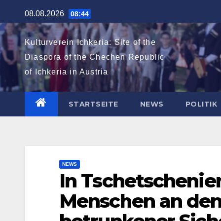
Zum
08.08.2026
08:44
Inhalt
springen
Kulturverein Ichkeria: Site of the
Diaspora of the Chechen Republic
of Ichkeria in Austria
STARTSEITE
NEWS
POLITIK
NEWS
In Tschetschenie
Menschen an den 