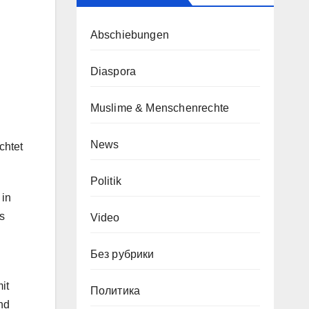
Abschiebungen
Diaspora
Muslime & Menschenrechte
News
chtet
Politik
 in
s
Video
Без рубрики
it
Политика
nd