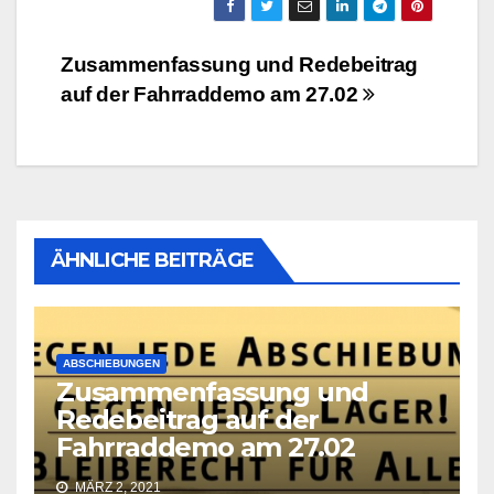
Beitragsnavigation
Zusammenfassung und Redebeitrag
auf der Fahrraddemo am 27.02
ÄHNLICHE BEITRÄGE
ABSCHIEBUNGEN
Zusammenfassung und
Redebeitrag auf der
Fahrraddemo am 27.02
MÄRZ 2, 2021