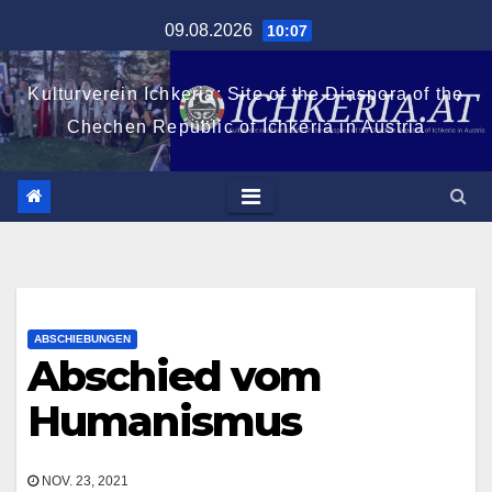
Zum
09.08.2026
10:07
Inhalt
springen
Kulturverein Ichkeria: Site of the Diaspora of the
Chechen Republic of Ichkeria in Austria
ABSCHIEBUNGEN
Abschied vom
Humanismus
NOV. 23, 2021