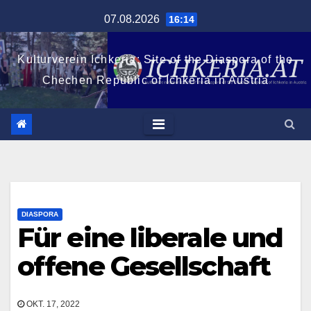
Zum
07.08.2026
16:14
Inhalt
springen
Kulturverein Ichkeria: Site of the Diaspora of the
Chechen Republic of Ichkeria in Austria
DIASPORA
Für eine liberale und
offene Gesellschaft
OKT. 17, 2022