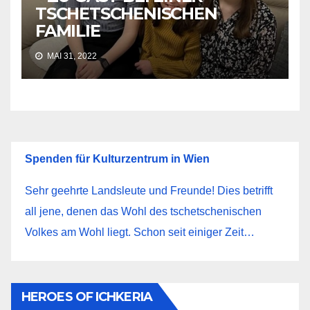
TSCHETSCHENISCHEN
FAMILIE
MAI 31, 2022
Spenden für Kulturzentrum in Wien
Sehr geehrte Landsleute und Freunde! Dies betrifft
all jene, denen das Wohl des tschetschenischen
Volkes am Wohl liegt. Schon seit einiger Zeit…
HEROES OF ICHKERIA