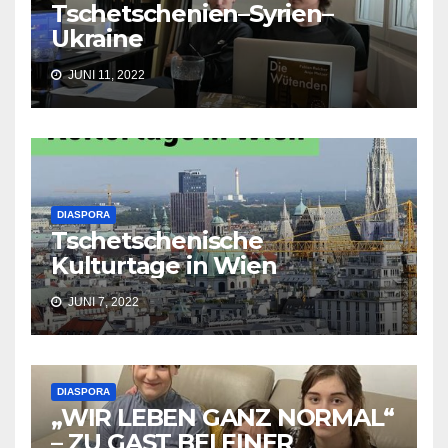
Tschetschenien–Syrien–
Ukraine
JUNI 11, 2022
DIASPORA
Tschetschenische
Kulturtage in Wien
JUNI 7, 2022
DIASPORA
„WIR LEBEN GANZ NORMAL“
– ZU GAST BEI EINER