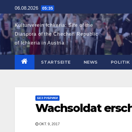
Zum
06.08.2026
05:35
Inhalt
springen
Kulturverein Ichkeria: Site of the
Diaspora of the Chechen Republic
of Ichkeria in Austria
STARTSEITE
NEWS
POLITIK
БЕЗ РУБРИКИ
Wachsoldat ersch
OKT. 9, 2017