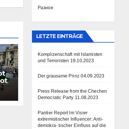
Разное
LETZTE EINTRÄGE
Komplizenschaft mit Islamisten
und Terroristen
19.10.2023
ot
Der grausame Prinz
04.09.2023
not
7.
Press Release from the Chechen
Democratic Party
11.08.2023
Pantier Report Im Visier
extremistischer Influencer: Anti-
demokra- tischer Einfluss auf die