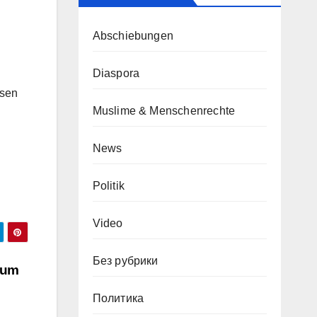
Abschiebungen
Diaspora
ssen
Muslime & Menschenrechte
News
Politik
Video
Без рубрики
rum
Политика