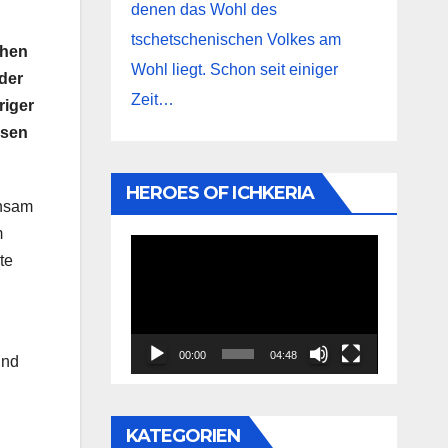
denen das Wohl des
tschetschenischen Volkes am
chen
Wohl liegt. Schon seit einiger
der
Zeit…
riger
ssen
HEROES OF ICHKERIA
insam
m
Video-
te
Player
00:00
04:48
und
KATEGORIEN