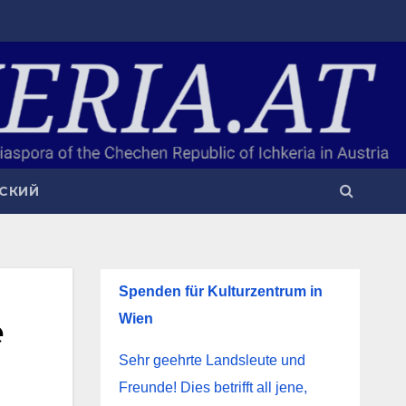
СКИЙ
Spenden für Kulturzentrum in
e
Wien
Sehr geehrte Landsleute und
Freunde! Dies betrifft all jene,