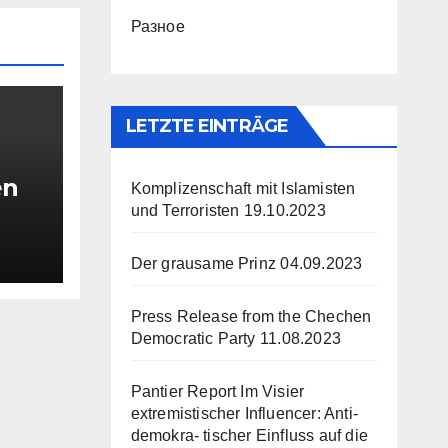
Разное
LETZTE EINTRÄGE
en
Komplizenschaft mit Islamisten
und Terroristen
19.10.2023
ver
Der grausame Prinz
04.09.2023
h
Press Release from the Chechen
Democratic Party
11.08.2023
Pantier Report Im Visier
extremistischer Influencer: Anti-
demokra- tischer Einfluss auf die