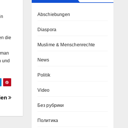
Abschiebungen
in
Diaspora
en die
Muslime & Menschenrechte
n man
News
n und
Politik
Video
ien
Без рубрики
Политика