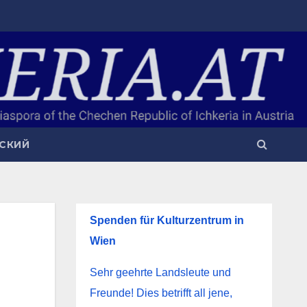
СКИЙ
Spenden für Kulturzentrum in
Wien
Sehr geehrte Landsleute und
Freunde! Dies betrifft all jene,