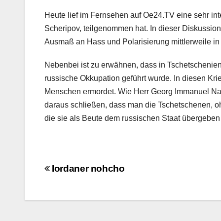
Heute lief im Fernsehen auf Oe24.TV eine sehr i
Scheripov, teilgenommen hat. In dieser Diskussion
Ausmaß an Hass und Polarisierung mittlerweile in 
Nebenbei ist zu erwähnen, dass in Tschetschenien 
russische Okkupation geführt wurde. In diesen Kri
Menschen ermordet. Wie Herr Georg Immanuel Nagel
daraus schließen, dass man die Tschetschenen, o
die sie als Beute dem russischen Staat übergeben
Beitragsnavigation
Iordaner nohcho