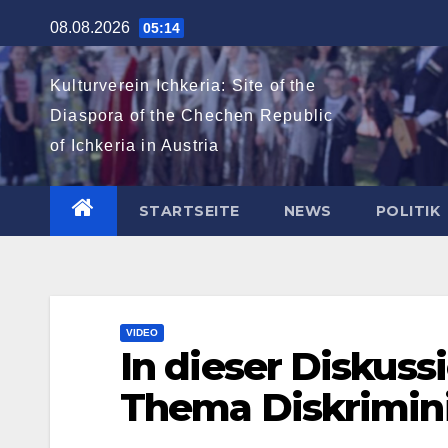
Zum
08.08.2026
05:14
Inhalt
springen
Kulturverein Ichkeria: Site of the
Diaspora of the Chechen Republic
of Ichkeria in Austria
STARTSEITE
NEWS
POLITIK
VIDEO
In dieser Diskuss
Thema Diskrimin