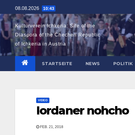
Zum
08.08.2026
10:43
Inhalt
springen
Kulturverein Ichkeria: Site of the
Diaspora of the Chechen Republic
of Ichkeria in Austria
STARTSEITE
NEWS
POLITIK
VIDEO
Iordaner nohcho
FEB. 21, 2018