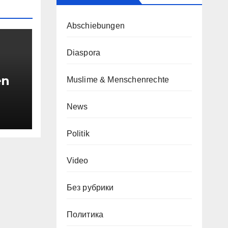
Abschiebungen
Diaspora
en
Muslime & Menschenrechte
News
ver
h
Politik
Video
Без рубрики
Политика