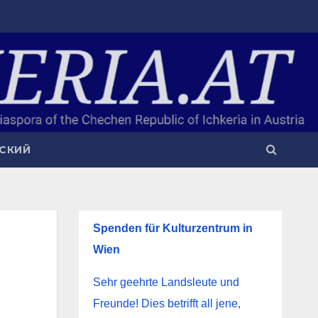
СКИЙ
Spenden für Kulturzentrum in
Wien
Sehr geehrte Landsleute und
Freunde! Dies betrifft all jene,