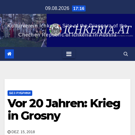
Zum
09.08.2026
17:16
Inhalt
springen
Kulturverein Ichkeria: Site of the Diaspora of the
Chechen Republic of Ichkeria in Austria
БЕЗ РУБРИКИ
Vor 20 Jahren: Krieg
in Grosny
DEZ. 15, 2018