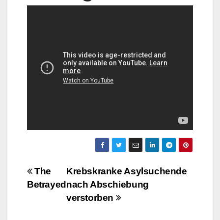
Beitragsnavigation
The
Krebskranke Asylsuchende
Betrayed
nach Abschiebung
verstorben