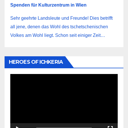
Spenden für Kulturzentrum in Wien
Sehr geehrte Landsleute und Freunde! Dies betrifft
all jene, denen das Wohl des tschetschenischen
Volkes am Wohl liegt. Schon seit einiger Zeit…
HEROES OF ICHKERIA
Video-
Player