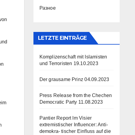
Разное
 von
LETZTE EINTRÄGE
rund
Komplizenschaft mit Islamisten
und Terroristen
19.10.2023
on
Der grausame Prinz
04.09.2023
Press Release from the Chechen
Democratic Party
11.08.2023
eim
Pantier Report Im Visier
extremistischer Influencer: Anti-
m
demokra- tischer Einfluss auf die