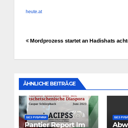
heute.at
Beitragsnavigation
Mordprozess startet an Hadishats ach
ÄHNLICHE BEITRÄGE
БЕЗ РУБРИКИ
БЕЗ РУБ
Pantier Report Im
Abw