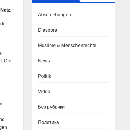
Netz.
Abschiebungen
lder
Diaspora
Muslime & Menschenrechte
n-
News
t. Die
Politik
Video
en
Без рубрики
und
Политика
igen