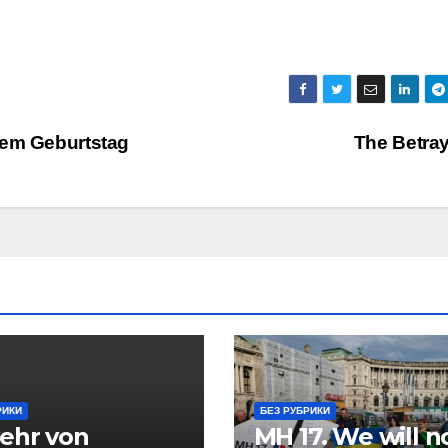
tem Geburtstag
The Betra
РИКИ
БЕЗ РУБРИКИ
ehr von
MH 17. We will n