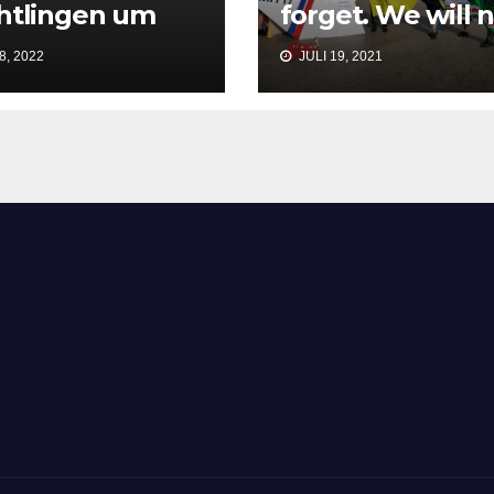
htlingen um
forget. We will 
n Preis
forgive. Vienna 1
8, 2022
JULI 19, 2021
July 2021.