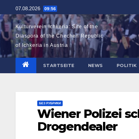
Zum
07.08.2026
09:56
Inhalt
springen
Kulturverein Ichkeria: Site of the
Diaspora of the Chechen Republic
of Ichkeria in Austria
STARTSEITE
NEWS
POLITIK
БЕЗ РУБРИКИ
Wiener Polizei s
Drogendealer