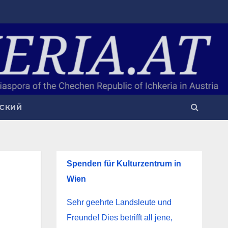
СКИЙ
Spenden für Kulturzentrum in
Wien
Sehr geehrte Landsleute und
Freunde! Dies betrifft all jene,