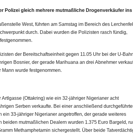
r Polizei gleich mehrere mutmaßliche Drogenverkäufer ins 
enstelle West, führten am Samstag im Bereich des Lerchenfe
schwerpunkt durch. Dabei wurden die Polizisten rasch fündig,
 festgenommen.
zisten der Bereitschaftseinheit gegen 11.05 Uhr bei der U-Bah
jährigen Bosnier, der gerade Marihuana an drei Abnehmer verkauf
der Mann wurde festgenommen.
rtlgasse (Ottakring) wie ein 32-jähriger Nigerianer acht
hrigen Serben verkaufte. Bei einer anschließend durchgeführt
n 33-jähriger Nigerianer angetroffen, der gerade weiteres
den beiden mutmaßlichen Dealern wurden 1.375 Euro Bargeld, r
amm Methamphetamin sichergestellt. Über beide Tatverdächt