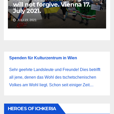
will not forgive. Vienna 17.
July 2021.
JULI 19, 2021
Spenden für Kulturzentrum in Wien
Sehr geehrte Landsleute und Freunde! Dies betrifft
all jene, denen das Wohl des tschetschenischen
Volkes am Wohl liegt. Schon seit einiger Zeit…
HEROES OF ICHKERIA