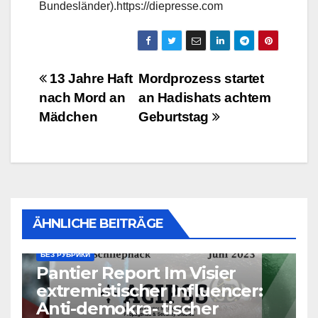
Bundesländer).https://diepresse.com
Beitragsnavigation
13 Jahre Haft
Mordprozess startet
nach Mord an
an Hadishats achtem
Mädchen
Geburtstag
ÄHNLICHE BEITRÄGE
БЕЗ РУБРИКИ
Pantier Report Im Visier
extremistischer Influencer:
Anti-demokra- tischer