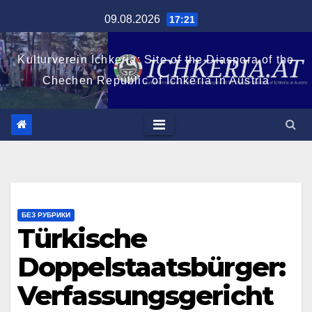
Zum
09.08.2026
17:21
Inhalt
springen
Kulturverein Ichkeria: Site of the Diaspora of the
Chechen Republic of Ichkeria in Austria
БЕЗ РУБРИКИ
Türkische
Doppelstaatsbürger:
Verfassungsgericht