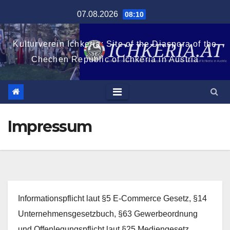
Zum
07.08.2026
08:10
Inhalt
springen
Kulturverein Ichkeria: Site of the Diaspora of the
Chechen Republic of Ichkeria in Austria
Impressum
Informationspflicht laut §5 E-Commerce Gesetz, §14
Unternehmensgesetzbuch, §63 Gewerbeordnung
und Offenlegungspflicht laut §25 Mediengesetz