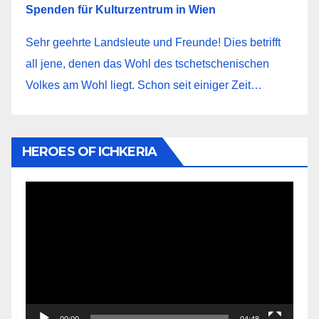
Spenden für Kulturzentrum in Wien
Sehr geehrte Landsleute und Freunde! Dies betrifft
all jene, denen das Wohl des tschetschenischen
Volkes am Wohl liegt. Schon seit einiger Zeit…
HEROES OF ICHKERIA
Video-
Player
00:00
04:48