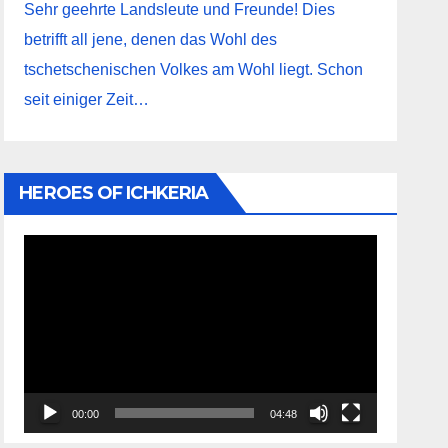
Sehr geehrte Landsleute und Freunde! Dies
betrifft all jene, denen das Wohl des
tschetschenischen Volkes am Wohl liegt. Schon
seit einiger Zeit…
HEROES OF ICHKERIA
Видеоплеер
00:00
04:48