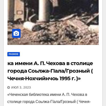
РАЗНОЕ
кa имени А. П. Чехова в столице
города Соьлжа-ГIала/Грозный (
Чечня-Нохчийнчоь 1995 г. )»
ИЮЛ 3, 2023
«Чеченская библиотекa имени А. П. Чехова в
столице города Соьлжа-ГIала/Грозный ( Чечня-