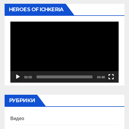
HEROES OF ICHKERIA
Видеоплеер
00:00
04:48
РУБРИКИ
Видео