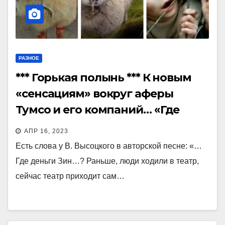
РАЗНОЕ
*** Горькая полынь *** К новым
«сенсациям» вокруг аферы
Тумсо и его компаний… «Где
деньги Зин?»
АПР 16, 2023
Есть слова у В. Высоцкого в авторской песне: «…
Где деньги Зин…? Раньше, люди ходили в театр,
сейчас театр приходит сам…