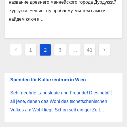
название древнего маннейского города Дурдукки//
Зурзукки. Решив эту проблему, мы тем самым
найдем ключ к…
Пагинация
1
2
3
…
41
записей
Spenden für Kulturzentrum in Wien
Sehr geehrte Landsleute und Freunde! Dies betrifft
all jene, denen das Wohl des tschetschenischen
Volkes am Wohl liegt. Schon seit einiger Zeit…