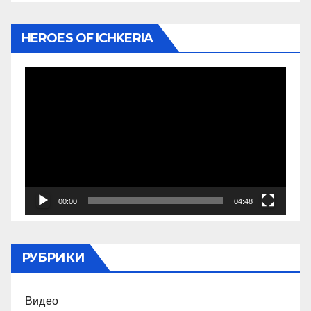
HEROES OF ICHKERIA
Видеоплеер
00:00
04:48
РУБРИКИ
Видео