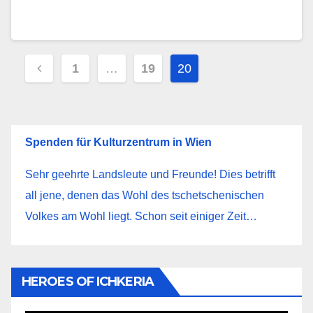
Пагинация
1
…
19
20
записей
Spenden für Kulturzentrum in Wien
Sehr geehrte Landsleute und Freunde! Dies betrifft
all jene, denen das Wohl des tschetschenischen
Volkes am Wohl liegt. Schon seit einiger Zeit…
HEROES OF ICHKERIA