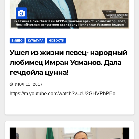
ВИДЕО
КУЛЬТУРА
НОВОСТИ
Ушел из жизни певец- народный
любимец Имран Усманов. Дала
гечдойла цунна!
ИЮЛ 11, 2017
https://m.youtube.com/watch?v=cU2GHVPbPEo