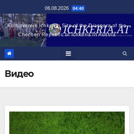
Перейти
06.08.2026
04:40
к
содержимому
Kulturverein Ichkeria: Site of the Diaspora of the
Chechen Republic of Ichkeria in Austria
Видео