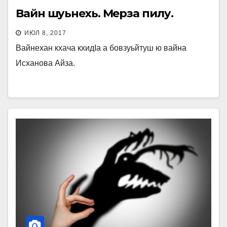
Вайн шуьнехь. Мерза пилу.
ИЮЛ 8, 2017
Вайнехан кхача кхидIа а бовзуьйтуш ю вайна
Исханова Айза.