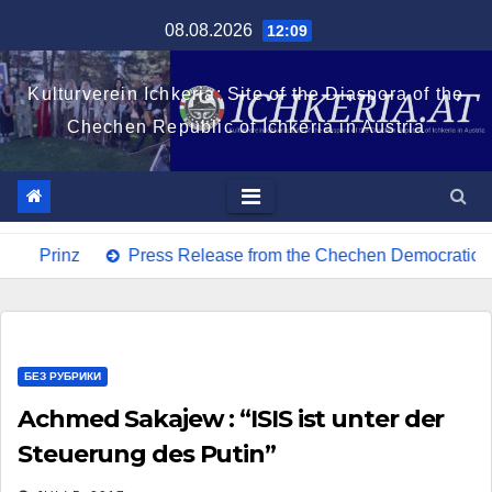
Zum
08.08.2026
12:09
Inhalt
springen
Kulturverein Ichkeria: Site of the Diaspora of the
Chechen Republic of Ichkeria in Austria
rinz
Press Release from the Chechen Democratic Party
БЕЗ РУБРИКИ
Achmed Sakajew : “ISIS ist unter der
Steuerung des Putin”