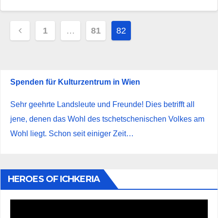
Seitennummerierung
1
…
81
82
der
Beiträge
Spenden für Kulturzentrum in Wien
Sehr geehrte Landsleute und Freunde! Dies betrifft all
jene, denen das Wohl des tschetschenischen Volkes am
Wohl liegt. Schon seit einiger Zeit…
HEROES OF ICHKERIA
Video-