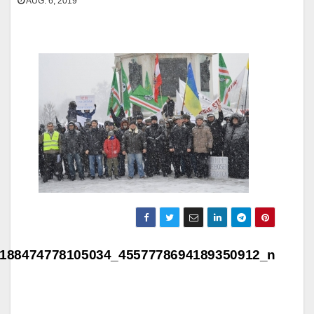
AUG. 6, 2019
Beitragsnavigation
188474778105034_4557778694189350912_n