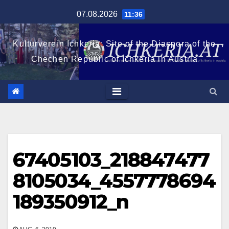
Zum
07.08.2026
11:36
Inhalt
springen
Kulturverein Ichkeria: Site of the Diaspora of the
Chechen Republic of Ichkeria in Austria
67405103_218847477
8105034_4557778694
189350912_n