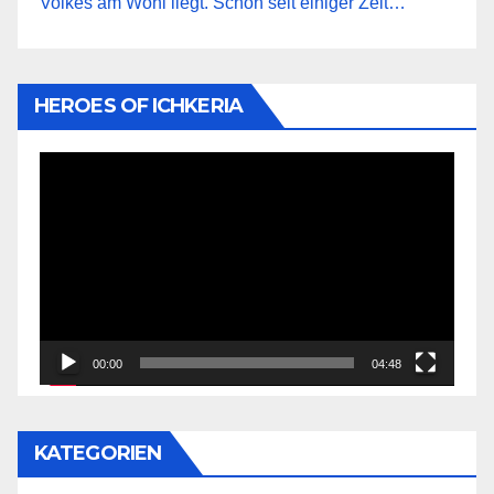
Volkes am Wohl liegt. Schon seit einiger Zeit…
HEROES OF ICHKERIA
Video-
Player
00:00
04:48
KATEGORIEN