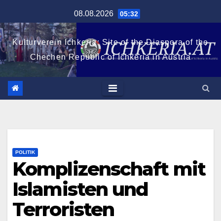
Zum
08.08.2026
05:32
Inhalt
springen
Kulturverein Ichkeria: Site of the Diaspora of the
Chechen Republic of Ichkeria in Austria
POLITIK
Komplizenschaft mit
Islamisten und
Terroristen