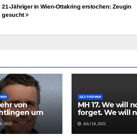
21-Jähriger in Wien-Ottakring erstochen: Zeugin
gesucht
РИКИ
БЕЗ РУБРИКИ
ehr von
MH 17. We will n
htlingen um
forget. We will 
n Preis
forgive. Vienna 1
8, 2022
JULI 19, 2021
July 2021.