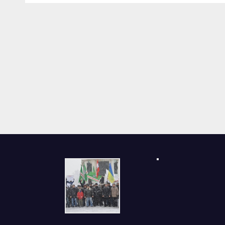
Einfluss auf die
tschetschenische
Diaspora