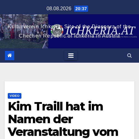
Zum
08.08.2026
20:37
Inhalt
springen
Kulturverein Ichkeria: Site of the Diaspora of the
Chechen Republic of Ichkeria in Austria
VIDEO
Kim Traill hat im
Namen der
Veranstaltung vom