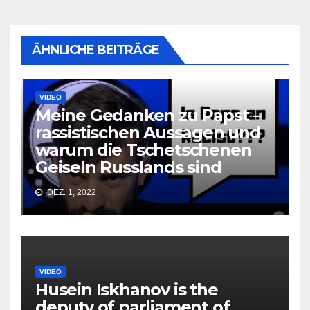
ÄHNLICHE BEITRÄGE
VIDEO
Meine Gedanken zu Papst –
rassistischen Aussagen und
warum die Tschetschenen
Geiseln Russlands sind
DEZ. 1, 2022
VIDEO
Husein Iskhanov is the
deputy of parliament of