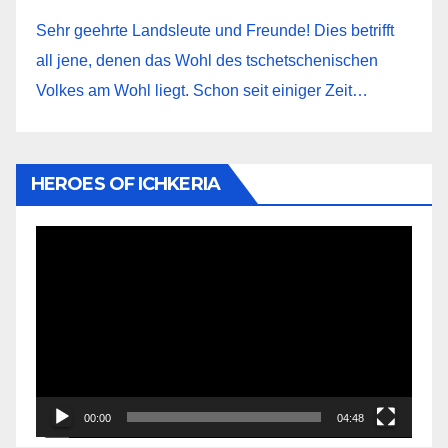
Sehr geehrte Landsleute und Freunde! Dies betrifft
all jene, denen das Wohl des tschetschenischen
Volkes am Wohl liegt. Schon seit einiger Zeit…
HEROES OF ICHKERIA
Video-
Player
00:00
04:48