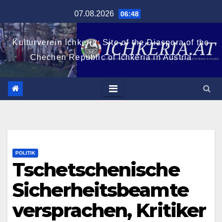
Zum
07.08.2026
06:48
Inhalt
springen
Kulturverein Ichkeria: Site of the Diaspora of the
Chechen Republic of Ichkeria in Austria
POLITIK
Tschetschenische
Sicherheitsbeamte
versprachen, Kritiker