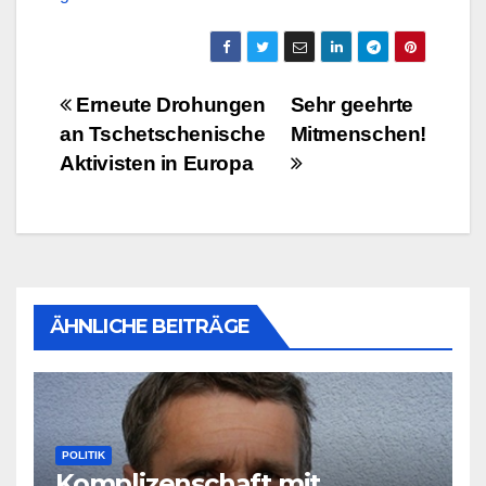
Beitragsnavigation
Erneute Drohungen
Sehr geehrte
an Tschetschenische
Mitmenschen!
Aktivisten in Europa
ÄHNLICHE BEITRÄGE
POLITIK
Komplizenschaft mit