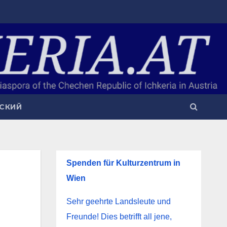
СКИЙ
Spenden für Kulturzentrum in
Wien
Sehr geehrte Landsleute und
Freunde! Dies betrifft all jene,