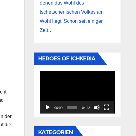
denen das Wohl des
tschetschenischen Volkes am
Wohl liegt. Schon seit einiger
Zeit…
HEROES OF ICHKERIA
Video-
Player
cht
nd
00:00
04:48
en der
uf die
KATEGORIEN