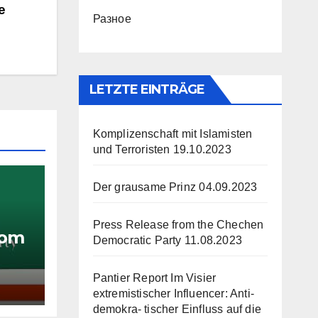
e
Разное
LETZTE EINTRÄGE
Komplizenschaft mit Islamisten
und Terroristen
19.10.2023
Der grausame Prinz
04.09.2023
Press Release from the Chechen
rom
Democratic Party
11.08.2023
y
Pantier Report Im Visier
extremistischer Influencer: Anti-
demokra- tischer Einfluss auf die