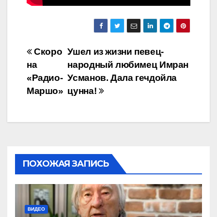
Навигация
Скоро
Ушел из жизни певец-
на
народный любимец Имран
по
«Радио-
Усманов. Дала гечдойла
записям
Маршо»
цунна!
ПОХОЖАЯ ЗАПИСЬ
ВИДЕО