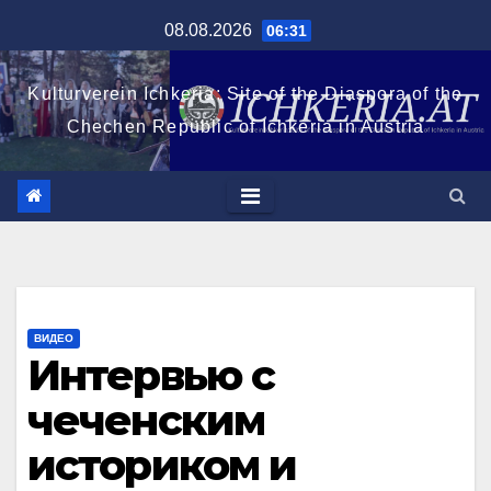
Перейти
08.08.2026
06:31
к
содержимому
Kulturverein Ichkeria: Site of the Diaspora of the
Chechen Republic of Ichkeria in Austria
ВИДЕО
Интервью с
чеченским
историком и