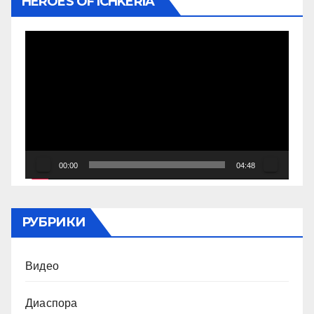
HEROES OF ICHKERIA
Видеоплеер
00:00
04:48
РУБРИКИ
Видео
Диаспора