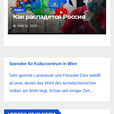
ВИДЕО
Как распадется Россия
ЯНВ 10, 2025
Spenden für Kulturzentrum in Wien
Sehr geehrte Landsleute und Freunde! Dies betrifft
all jene, denen das Wohl des tschetschenischen
Volkes am Wohl liegt. Schon seit einiger Zeit…