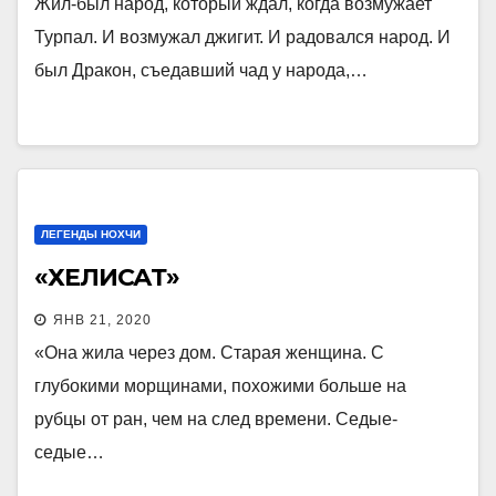
Жил-был народ, который ждал, когда возмужает
Турпал. И возмужал джигит. И радовался народ. И
был Дракон, съедавший чад у народа,…
ЛЕГЕНДЫ НОХЧИ
«ХЕЛИСАТ»
ЯНВ 21, 2020
«Она жила через дом. Старая женщина. С
глубокими морщинами, похожими больше на
рубцы от ран, чем на след времени. Седые-
седые…