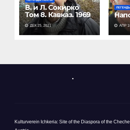
В. и Л. Сокирко
ЛЕГЕНД
Том 8. Кавказ. 1969
Нап
— 1986гг.
ДЕК 25, 2021
АПР 18
Диафильм
«Чеченцы-
ингуши»
Kulturverein Ichkeria: Site of the Diaspora of the Cheche