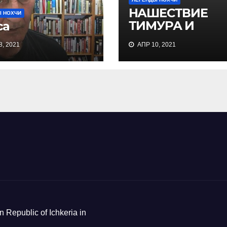
НАШЕСТВИЕ
Ы НОХЧИ
ТИМУРА И
са
БОРЬБА
, 2021
АПР 10, 2021
ЧЕЧЕНЦЕВ ЗА
НЕЗАВИСИМОСТ
Х.А. Хизриев.. 1.
ГОСУДАРСТВО
ТИМУРА И
ЗОЛОТАЯ ОРД
n Republic of Ichkeria in