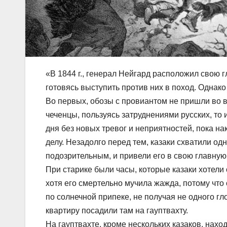
«В 1844 г., генерал Нейгард расположил свою г
готовясь выступить против них в поход. Одна
Во первых, обозы с провиантом не пришли во вр
чеченцы, пользуясь затруднениями русских, то
дня без новых тревог и неприятностей, пока н
делу. Незадолго перед тем, казаки схватили о
подозрительным, и привели его в свою главную
При старике были часы, которые казаки хотели о
хотя его смертельно мучила жажда, потому что
по солнечной припеке, не получая не одного г
квартиру посадили там на гауптвахту.
На гауптвахте, кроме нескольких казаков, нах