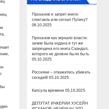
нец
Проханов и запрет книги:
енец
спектакль или сигнал Путину?
06.10.2025
ри
та,
Проханов как зеркало власти:
зачем была издана и тут же
ечает
запрещена его книга Скандал,
которого не должно было быть
ение,
05.10.2025
он
Россияне – откажитесь убивать
о
соседей!
05.10.2025
обы
Капсула времени
05.10.2025
ДЕПУТАТ ИЧКЕРИИ ХУСЕЙН
один
ИСХАНОВ: ЧЕЧЕНЦЫ ЭТО