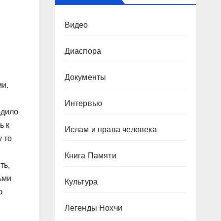
Видео
Диаспора
Документы
ми.
Интервью
одило
ь к
Ислам и права человека
у то
Книга Памяти
ть,
ьми
Культура
ю
Легенды Нохчи