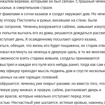
инжалом веревки, которыми он был связан. Страшный чече
дыханье, в смертельном страхе.
 факелами и сотни казаков и солдат окружают дом. Но чеч
у отпору. Пистолеты и ружья, висевшие на стене, были
ас патронов. Чеченец вооружается саблею, замыкает изнут
х попыток выгнать его из дома, решаются дождаться рассве
аступает день, К осажденному посылают одного казака,
аться, обещая, что жизнь его будет пощажена; но старик отв
овал взглянуть на чеченца в дверную щель; в то же многов
возможности взять старика живьем, солдаты принимаются
выстрел и каждая его пуля кого нибудь ранит, тогда как сам 
ому офицер приходит мысль поджечь дом и спустя нескольк
шенных на нее горящих головней.
обрушится; чеченец уже покрыт ранами, но вместо того, чт
 левую руку кинжал, в правую, саблю, распахивает дверь и
воих врагов, которые невольно отступают перед этою
тью. Несчастный уже шатается, истекая кровью, наконец 