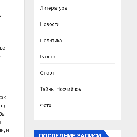
Литература
е
Новости
Политика
нье
о
Разное
Спорт
Тайны Нохчийчоь
как
Фото
тер-
обы
я
и, и
ПОСЛЕДНИЕ ЗАПИСИ