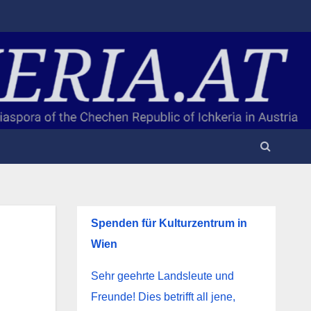
Spenden für Kulturzentrum in
Wien
Sehr geehrte Landsleute und
Freunde! Dies betrifft all jene,