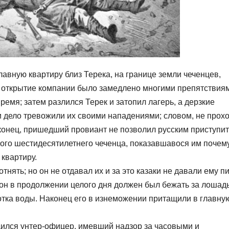
лавную квартиру близ Терека, на границе земли чеченцев,
ко открытие компании было замедлено многими препятствия
емя; затем разлился Терек и затопил лагерь, а дерзкие
 и дело тревожили их своими нападениями; словом, не прох
аконец, пришедший провиант не позволил русским приступит
дного шестидесятилетнего чеченца, показавшавося им почем
 квартиру.
тнять; но он не отдавал их и за это казаки не давали ему пи
 он в продолжении целого дня должен был бежать за лошад
лотка воды. Наконец его в изнеможении притащили в главну
одился унтер-офицер, имевший надзор за часовыми и