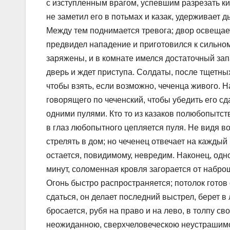
с изступленным врагом, успевшим разрезать к
не заметил его в потьмах и казак, удерживает 
Между тем поднимается тревога; двор освещает
предвидел нападение и приготовился к сильном
заряжены, и в комнате имелся достаточный зап
дверь и ждет приступа. Солдаты, после тщетны
чтобы взять, если возможно, чеченца живого. Н
говорящего по чеченский, чтобы убедить его сд
одними пулями. Кто то из казаков полюбопытств
в глаз любопытного цепляется пуля. Не видя 
стрелять в дом; но чеченец отвечает на каждый 
остается, повидимому, невредим. Наконец, одн
минут, соломенная кровля загорается от набро
Огонь быстро распространяется; потолок готов 
сдаться, он делает последний выстрел, берет в
бросается, рубя на право и на лево, в толпу с
неожиданною, сверхчеловеческою неустрашимос