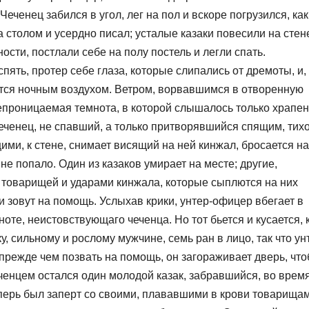
еченец забился в угол, лег на пол и вскоре погрузился, как
за столом и усердно писал; усталые казаки повесили на стен
ости, постлали себе на полу постель и легли спать.
спять, протер себе глаза, которые слипались от дремоты, и,
жится ночным воздухом. Ветром, ворвавшимся в отворенную
непроницаемая темнота, в которой слышалось только храпе
ченец, не спавший, а только притворявшийся спящим, тих
ми, к стене, снимает висящий на ней кинжал, бросается на
не попало. Один из казаков умирает на месте; другие,
товарищей и ударами кинжала, которые сыплются на них
и зовут на помощь. Услыхав крики, унтер-офицер вбегает в
мноте, неистовствующаго чеченца. Но тот бьется и кусается, 
, сильному и рослому мужчине, семь ран в лицо, так что ун
прежде чем позвать на помощь, он загораживает дверь, чт
еченцем остался один молодой казак, забравшийся, во врем
теперь был заперт со своими, плававшими в крови товарищам