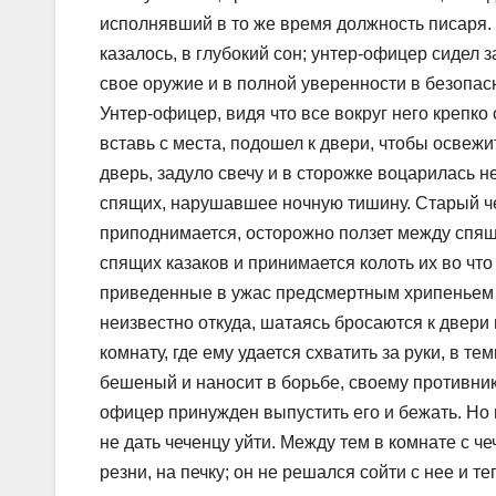
исполнявший в то же время должность писаря. Ч
казалось, в глубокий сон; унтер-офицер сидел 
свое оружие и в полной уверенности в безопасн
Унтер-офицер, видя что все вокруг него крепко 
вставь с места, подошел к двери, чтобы осве
дверь, задуло свечу и в сторожке воцарилась 
спящих, нарушавшее ночную тишину. Старый че
приподнимается, осторожно ползет между спящи
спящих казаков и принимается колоть их во что 
приведенные в ужас предсмертным хрипеньем 
неизвестно откуда, шатаясь бросаются к двери 
комнату, где ему удается схватить за руки, в те
бешеный и наносит в борьбе, своему противнику
офицер принужден выпустить его и бежать. Но 
не дать чеченцу уйти. Между тем в комнате с ч
резни, на печку; он не решался сойти с нее и 