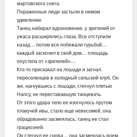
мартовского снега.
Пораженные люди застыли в немом
удивлении.
Танец набирал вдохновение, у зрителей от
ужаса расширялись глаза. Все отступили
назад… потом все побежали гурьбой…
каждый заскочил в свой дом… площадь
опустела от «зрителей»…
Кто-то прискакал на лошади и загнал
переселенцев в холодный сельский клуб. Он
же, нагнувшись с лошади, стегнул плетью
Напсу, не перестававшую танцевать.
От этого удара тело ее изогнулось прутом
плакучей ивы, стало еще невесомей, она
обрадованно засмеялась, танец ее стал
грациозней.
Он стегнул ее снова… она засмеялась воем,