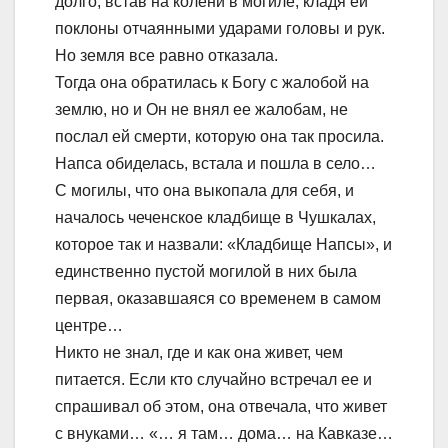
долго, встав на колени в могиле, кладя ей
поклоны отчаянными ударами головы и рук.
Но земля все равно отказала.
Тогда она обратилась к Богу с жалобой на
землю, но и Он не внял ее жалобам, не
послал ей смерти, которую она так просила.
Напса обиделась, встала и пошла в село…
С могилы, что она выкопала для себя, и
началось чеченское кладбище в Чушкалах,
которое так и назвали: «Кладбище Напсы», и
единственно пустой могилой в них была
первая, оказавшаяся со временем в самом
центре…
Никто не знал, где и как она живет, чем
питается. Если кто случайно встречал ее и
спрашивал об этом, она отвечала, что живет
с внуками… «… я там… дома… на Кавказе…