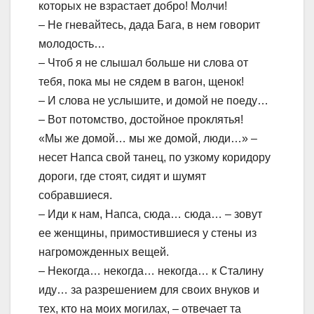
которых не взрастает добро! Молчи!
– Не гневайтесь, дада Бага, в нем говорит
молодость…
– Чтоб я не слышал больше ни слова от
тебя, пока мы не сядем в вагон, щенок!
– И слова не услышите, и домой не поеду…
– Вот потомство, достойное проклятья!
«Мы же домой… мы же домой, люди…» –
несет Напса свой танец, по узкому коридору
дороги, где стоят, сидят и шумят
собравшиеся.
– Иди к нам, Напса, сюда… сюда… – зовут
ее женщины, примостившиеся у стены из
нагроможденных вещей.
– Некогда… некогда… некогда… к Сталину
иду… за разрешением для своих внуков и
тех, кто на моих могилах, – отвечает та