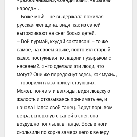
«разбойниками», «бандитами», «врагами
народа»…
– Боже мой! – не выдержала пожилая
русская женщина, видя, как из саней
вытряхивают на снег босых детей.
– Вой пурмай, кхудай сактаясан! – то же
самое, на своем языке, повторял старый
казах, постукивая по ладони пузырьком с
насваем2. «Что сделали эти люди, что
могут? Они же передохнут здесь, как мухи»,
– говорили глаза присутствующих.
Может, поняв эти взгляды, видя людскую
жалость и отказываясь принимать ее, и
начала Напса свой танец. Вдруг порывом
ветра вспорхнув с саней в снег, она
воздушно поплыла в танце. Босые ноги
скользили по корке замерзшего к вечеру