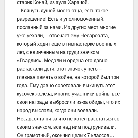
старик Конай, из аула Харачой.
– Клянусь душой моего отца, есть такое
разрешение! Есть и уполномоченный,
посланный за нами. Из других мест многие
уже уехали, – отвечает ему Несарсолта,
который ходит еще в гимнастерке военных
лет, с ввинченным на груди значком
«Гвардия». Медали и ордена его давно
растаскали дети, этот значок у него –
главная память о войне, на которой был три
года. Ему давно советовали выкинуть этот
кусочек железа, многие участники войны все
свои награды выбросили из-за обиды, что их
народ выслали, когда они воевали.
Несарсолта ни за что не хотел расстаться со
своим значком, все над ним подтрунивали.
Он грамотный, окончил целых 7 классов…