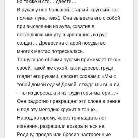
но также и сто… двести…
В руках у нее большой, старый, круглый, как
полная луна, текх1. Она вывезла его с собой
при выселении из аула, схватив в
последнюю минуту, вырвавшись из рук
солдат… Древесина старой посуды во
многих местах потрескалась.
Танцующая обеими руками прижимает текх к
своей, такой же сухой, как и дерево, груди,
гладит его руками, ласкает словами: «Мы с
тобой домой едем! Домой, откуда мы вышли,
– ты из дерева, а я из груди горы-матери…»
Она радостно превращает эти слова в пение
и под эту мелодию кружит в танце…
Народ, которому, через тринадцать лет
изгнания, разрешили возвратиться на
Родину, продав или бросив настроенные