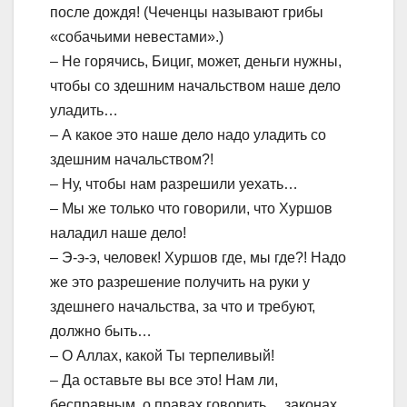
после дождя! (Чеченцы называют грибы
«собачьими невестами».)
– Не горячись, Бициг, может, деньги нужны,
чтобы со здешним начальством наше дело
уладить…
– А какое это наше дело надо уладить со
здешним начальством?!
– Ну, чтобы нам разрешили уехать…
– Мы же только что говорили, что Хуршов
наладил наше дело!
– Э-э-э, человек! Хуршов где, мы где?! Надо
же это разрешение получить на руки у
здешнего начальства, за что и требуют,
должно быть…
– О Аллах, какой Ты терпеливый!
– Да оставьте вы все это! Нам ли,
бесправным, о правах говорить… законах…