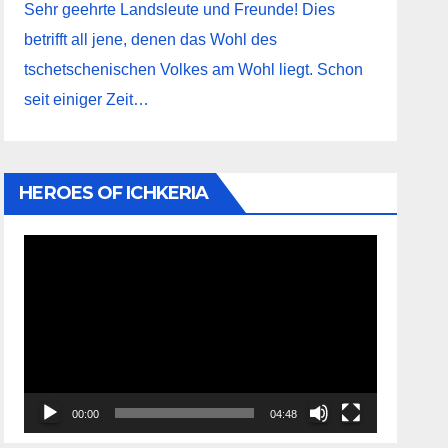
Sehr geehrte Landsleute und Freunde! Dies
betrifft all jene, denen das Wohl des
tschetschenischen Volkes am Wohl liegt. Schon
seit einiger Zeit…
HEROES OF ICHKERIA
Видеоплеер
00:00
04:48