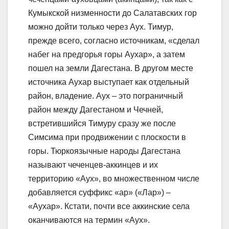
Кумыкской низменности до Салатавских гор
можно дойти только через Аух. Тимур,
прежде всего, согласно источникам, «сделал
набег на предгорья горы Аухар», а затем
пошел на земли Дагестана. В другом месте
источника Аухар выступает как отдельный
район, владение. Аух – это пограничный
район между Дагестаном и Чечней,
встретившийся Тимуру сразу же после
Симсима при продвижении с плоскости в
горы. Тюркоязычные народы Дагестана
называют чеченцев-аккинцев и их
территорию «Аух», во множественном числе
добавляется суффикс «ар» («Лар») –
«Аухар». Кстати, почти все аккинские села
оканчиваются на термин «Аух».