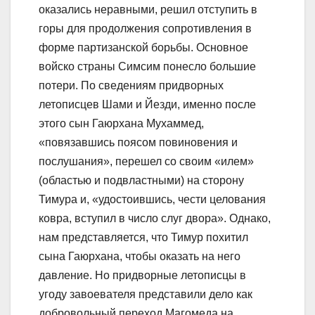
оказались неравными, решил отступить в
горы для продолжения сопротивления в
форме партизанской борьбы. Основное
войско страны Симсим понесло большие
потери. По сведениям придворных
летописцев Шами и Йезди, именно после
этого сын Гаюрхана Мухаммед,
«повязавшись поясом повиновения и
послушания», перешел со своим «илем»
(областью и подвластными) на сторону
Тимура и, «удостоившись, чести целования
ковра, вступил в число слуг двора». Однако,
нам представляется, что Тимур похитил
сына Гаюрхана, чтобы оказать на него
давление. Но придворные летописцы в
угоду завоевателя представили дело как
добровольный переход Магомеда на