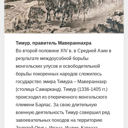
Тимур, правитель Мавераннахра
Во второй половине XIV в. в Средней Азии в
результате междоусобной борьбы
монгольских улусов и освободительной
борьбы покоренных народов сложилось
государство эмира Тимура – Мавераннахр
(столица Самарканд). Тимур (1336-1405 гг.)
происходил из отюреченного монгольского
племени Барлас. За свою длительную
военную деятельность Тимур совершил ряд
завоевательных походов на территорию
Золотой Орды, Ирана, Индии, Кавказа.