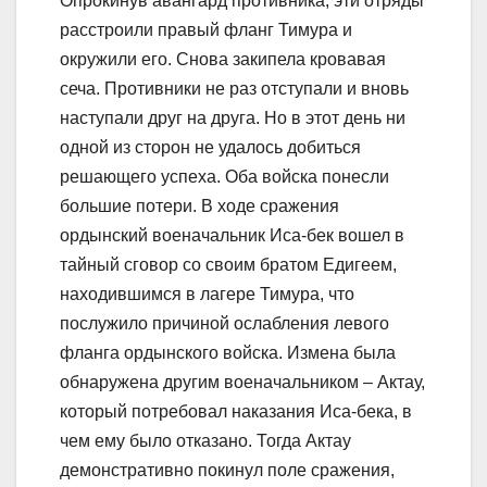
Опрокинув авангард противника, эти отряды
расстроили правый фланг Тимура и
окружили его. Снова закипела кровавая
сеча. Противники не раз отступали и вновь
наступали друг на друга. Но в этот день ни
одной из сторон не удалось добиться
решающего успеха. Оба войска понесли
большие потери. В ходе сражения
ордынский военачальник Иса-бек вошел в
тайный сговор со своим братом Едигеем,
находившимся в лагере Тимура, что
послужило причиной ослабления левого
фланга ордынского войска. Измена была
обнаружена другим военачальником – Актау,
который потребовал наказания Иса-бека, в
чем ему было отказано. Тогда Актау
демонстративно покинул поле сражения,