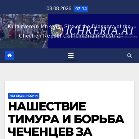
Перейти
08.08.2026
07:14
к
содержимому
Kulturverein Ichkeria: Site of the Diaspora of the
Chechen Republic of Ichkeria in Austria
ЛЕГЕНДЫ НОХЧИ
НАШЕСТВИЕ
ТИМУРА И БОРЬБА
ЧЕЧЕНЦЕВ ЗА