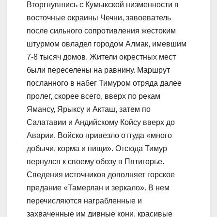
Вторгнувшись с Кумыкской низменности в
восточные окраины Чечни, завоеватель
после сильного сопротивления жестоким
штурмом овладел городом Алмак, имевшим
7-8 тысяч домов. Жители окрестных мест
были переселены на равнину. Маршрут
посланного в набег Тимуром отряда далее
пролег, скорее всего, вверх по рекам
Ямансу, Ярыксу и Акташ, затем по
Салатавии и Андийскому Койсу вверх до
Аварии. Войско привезло оттуда «много
добычи, корма и пищи». Отсюда Тимур
вернулся к своему обозу в Пятигорье.
Сведения источников дополняет горское
предание «Тамерлан и зеркало». В нем
перечисляются награбленные и
захваченные им дивные кони, красивые