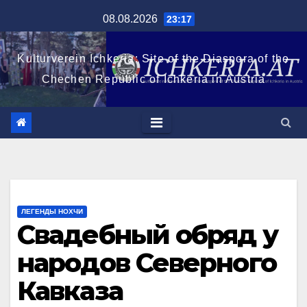
Перейти
08.08.2026
23:17
к
содержимому
Kulturverein Ichkeria: Site of the Diaspora of the
Chechen Republic of Ichkeria in Austria
ЛЕГЕНДЫ НОХЧИ
Свадебный обряд у
народов Северного
Кавказа