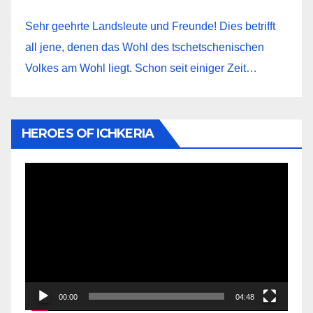
Sehr geehrte Landsleute und Freunde! Dies betrifft
all jene, denen das Wohl des tschetschenischen
Volkes am Wohl liegt. Schon seit einiger Zeit…
HEROES OF ICHKERIA
Видеоплеер
00:00
04:48