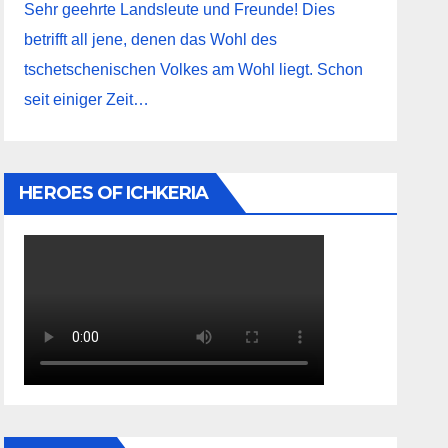
Sehr geehrte Landsleute und Freunde! Dies
betrifft all jene, denen das Wohl des
tschetschenischen Volkes am Wohl liegt. Schon
seit einiger Zeit…
HEROES OF ICHKERIA