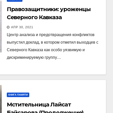
Правозащитники: уроженцы
Северного Кавказа
подвергаются наибольшему
АПР 30, 2021
насилию и нарушению прав в
Центр анализа и предотвращения конфликтов
российских колониях
выпустил доклад, в котором отметил выходцев с
Северного Кавказа как особо уязвимую и
дискриминируемую группу…
КНИГА ПАМЯТИ
Мстительница Лайсат
Байсарова (Продолжение)