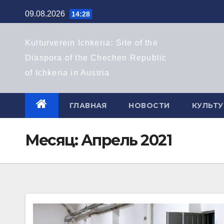
Перейти
09.08.2026
14:28
к
содержимому
Kulturverein Ichkeria: Site of the
Diaspora of the Chechen Republic
of Ichkeria in Austria
ГЛАВНАЯ
НОВОСТИ
КУЛЬТУ
Месяц:
Апрель 2021