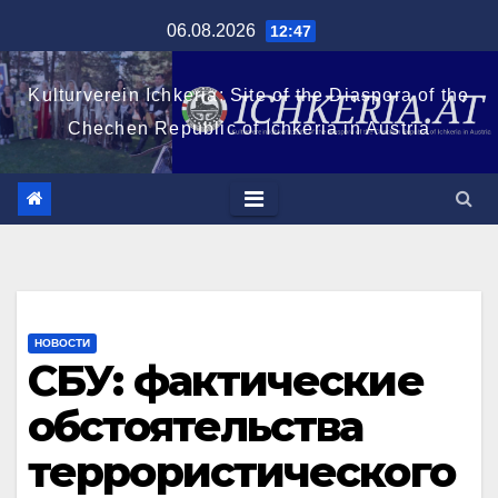
Перейти
06.08.2026
12:47
к
содержимому
Kulturverein Ichkeria: Site of the Diaspora of the
Chechen Republic of Ichkeria in Austria
НОВОСТИ
СБУ: фактические
обстоятельства
террористического