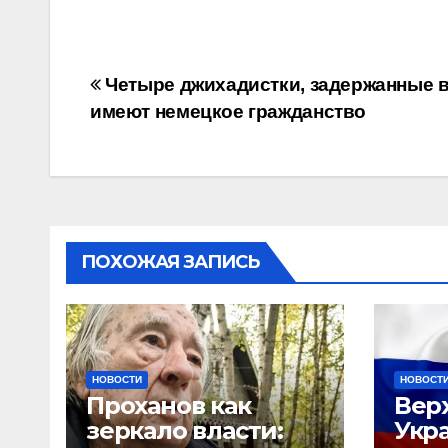
Навигация
Четыре джихадистки, задержанные в
имеют немецкое гражданство
по
записям
ПОХОЖАЯ ЗАПИСЬ
НОВОСТИ
НОВОСТ
Проханов как
Вер
зеркало власти:
Укр