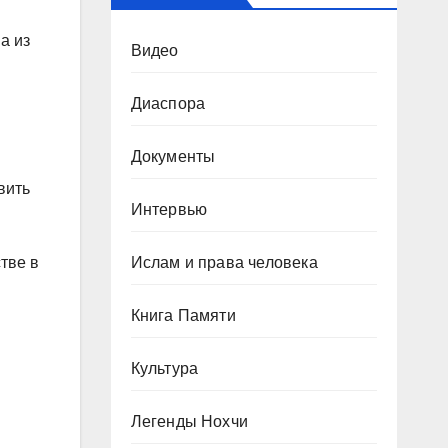
а из
Видео
Диаспора
Документы
вить
Интервью
Ислам и права человека
тве в
Книга Памяти
Культура
Легенды Нохчи