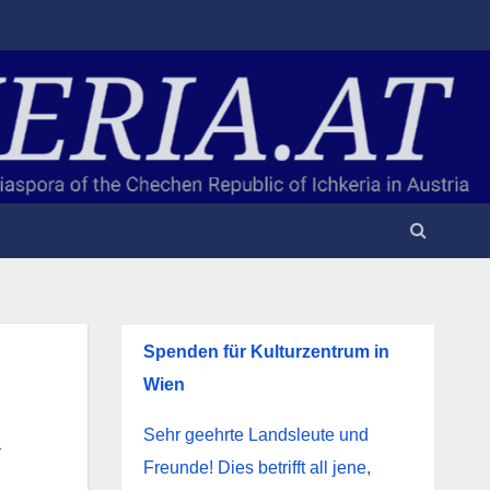
Spenden für Kulturzentrum in
Wien
»
Sehr geehrte Landsleute und
Freunde! Dies betrifft all jene,