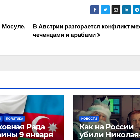
 Мосуле,
В Австрии разгорается конфликт ме
чеченцами и арабами
И
ПОЛИТИКА
НОВОСТИ
ховная Рада
Как на России
аины 9 января
убили Николая