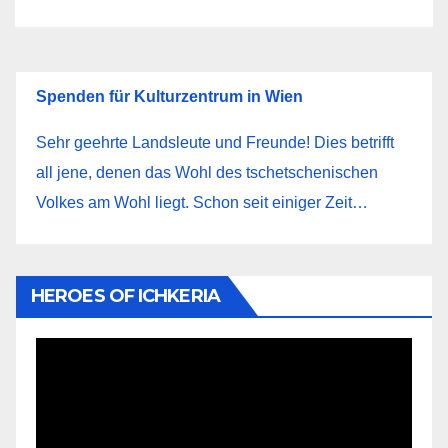
Spenden für Kulturzentrum in Wien
Sehr geehrte Landsleute und Freunde! Dies betrifft
all jene, denen das Wohl des tschetschenischen
Volkes am Wohl liegt. Schon seit einiger Zeit…
HEROES OF ICHKERIA
Видеоплеер