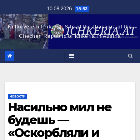
Перейти
10.08.2026
15:53
к
содержимому
Kulturverein Ichkeria: Site of the Diaspora of the
Chechen Republic of Ichkeria in Austria
НОВОСТИ
Насильно мил не
будешь —
«Оскорбляли и