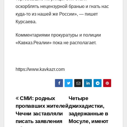
оскорблять нецензурной бранью и гнать нас
куда-то из нашей же России», — пишет
Курсаева.
Комментариями прокуратуры и полиции
«Кавказ.Реалии» пока не располагает.
https://www.kavkazr.com
Навигация
СМИ: родных
Четыре
пропавших жителей
джихадистки,
по
Чечни заставляли
задержанные в
записям
писать заявления
Мосуле, имеют