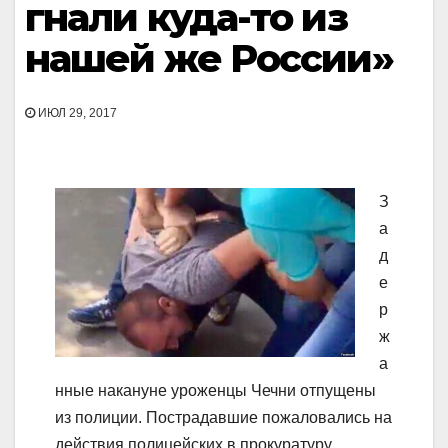
гнали куда-то из
нашей же России»
ИЮЛ 29, 2017
З
а
д
е
р
ж
а
нные накануне уроженцы Чечни отпущены
из полиции. Пострадавшие пожаловались на
действия полицейских в прокуратуру