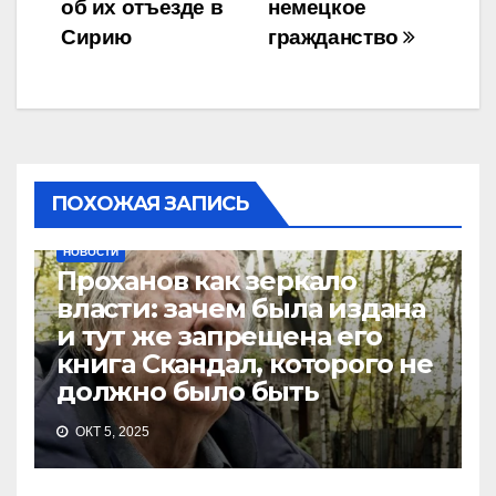
об их отъезде в
немецкое
Сирию
гражданство
ПОХОЖАЯ ЗАПИСЬ
НОВОСТИ
Проханов как зеркало
власти: зачем была издана
и тут же запрещена его
книга Скандал, которого не
должно было быть
ОКТ 5, 2025