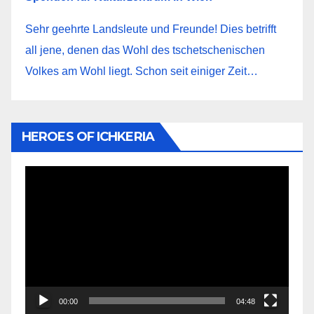
Sehr geehrte Landsleute und Freunde! Dies betrifft
all jene, denen das Wohl des tschetschenischen
Volkes am Wohl liegt. Schon seit einiger Zeit…
HEROES OF ICHKERIA
Видеоплеер
00:00
04:48