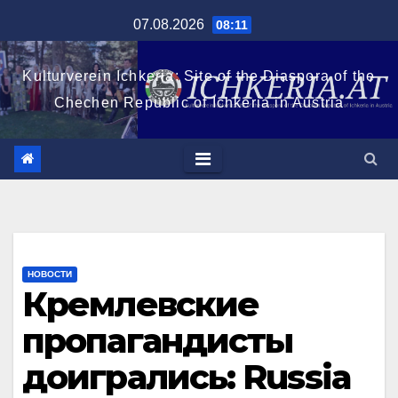
Перейти
07.08.2026
08:11
к
содержимому
Kulturverein Ichkeria: Site of the Diaspora of the
Chechen Republic of Ichkeria in Austria
НОВОСТИ
Кремлевские
пропагандисты
доигрались: Russia