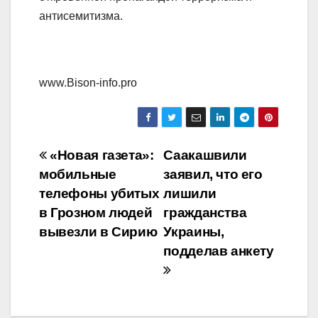
антисемитизма.
www.Bison-info.pro
Навигация
«Новая газета»:
Саакашвили
мобильные
заявил, что его
по
телефоны убитых
лишили
записям
в Грозном людей
гражданства
вывезли в Сирию
Украины,
подделав анкету