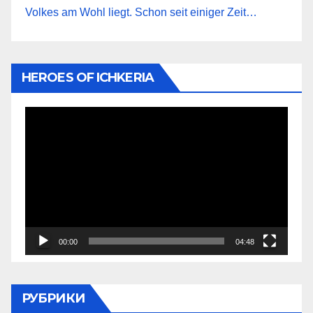
Volkes am Wohl liegt. Schon seit einiger Zeit…
HEROES OF ICHKERIA
Видеоплеер
00:00
04:48
РУБРИКИ