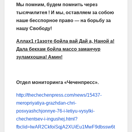
Мы помним, будем помнить через
тысячилитея ! И мы, оставляем за собою
наше бесспорное право — на борьбу за
нашу Свободу!
Аллах1 г1азоте бойла вай Дай а, Наной а!
Дала бекхам бойла массо заманчур
зуламхошна!
Амин!
Отдел мониторинга «Чеченпресс».
http://thechechenpress.com/news/15437-
meropriyatiya-grazhdan-chri-
posvyashchjonnye-76-i-letiyu-vysylki-
chechentsev-i-ingushej.html?
fbclid=IwAR2CkfoiSqjA2XUiEu1MwF9dbssw6t