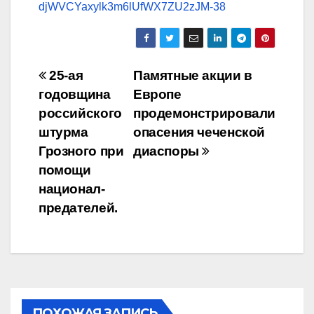
djWVCYaxylk3m6lUfWX7ZU2zJM-38
Навигация
25-ая
Памятные акции в
годовщина
Европе
по
российского
продемонстрировали
записям
штурма
опасения чеченской
Грозного при
диаспоры
помощи
национал-
предателей.
ПОХОЖАЯ ЗАПИСЬ