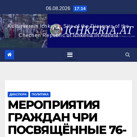
Перейти
06.08.2026
17:14
к
содержимому
Kulturverein Ichkeria: Site of the Diaspora of the
Chechen Republic of Ichkeria in Austria
ДИАСПОРА
ПОЛИТИКА
МЕРОПРИЯТИЯ
ГРАЖДАН ЧРИ
ПОСВЯЩЁННЫЕ 76-