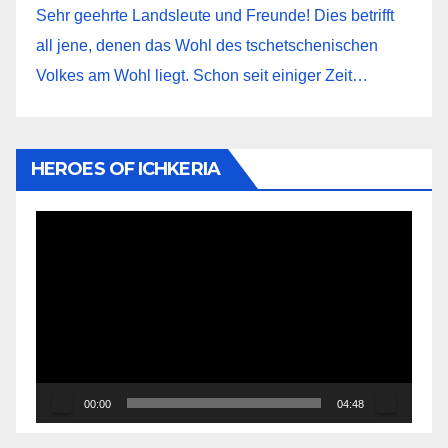
Sehr geehrte Landsleute und Freunde! Dies betrifft
all jene, denen das Wohl des tschetschenischen
Volkes am Wohl liegt. Schon seit einiger Zeit…
HEROES OF ICHKERIA
Видеоплеер
00:00
04:48