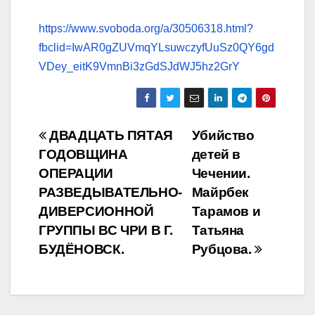
https://www.svoboda.org/a/30506318.html?
fbclid=IwAR0gZUVmqYLsuwczyfUuSz0QY6gd
VDey_eitK9VmnBi3zGdSJdWJ5hz2GrY
Навигация
ДВАДЦАТЬ ПЯТАЯ
Убийство
ГОДОВЩИНА
детей в
по
ОПЕРАЦИИ
Чечении.
записям
РАЗВЕДЫВАТЕЛЬНО-
Майрбек
ДИВЕРСИОННОЙ
Тарамов и
ГРУППЫ ВС ЧРИ В Г.
Татьяна
БУДЁНОВСК.
Рубцова.