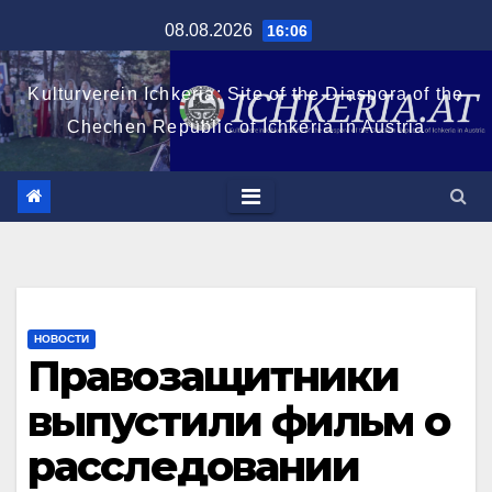
Перейти
08.08.2026
16:06
к
содержимому
Kulturverein Ichkeria: Site of the Diaspora of the
Chechen Republic of Ichkeria in Austria
НОВОСТИ
Правозащитники
выпустили фильм о
расследовании