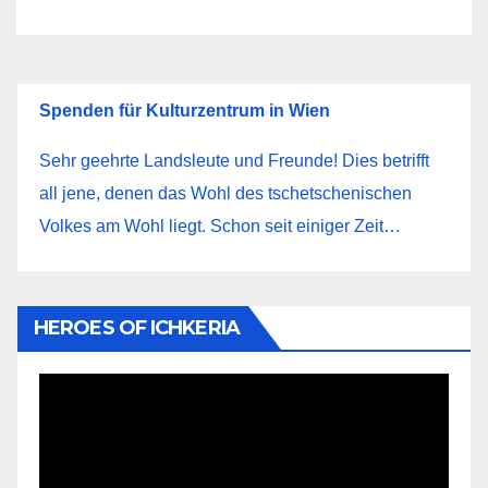
Spenden für Kulturzentrum in Wien
Sehr geehrte Landsleute und Freunde! Dies betrifft
all jene, denen das Wohl des tschetschenischen
Volkes am Wohl liegt. Schon seit einiger Zeit…
HEROES OF ICHKERIA
Видеоплеер