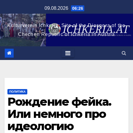
Перейти
09.08.2026
06:26
к
содержимому
Kulturverein Ichkeria: Site of the Diaspora of the
Chechen Republic of Ichkeria in Austria
ПОЛИТИКА
Рождение фейка.
Или немного про
идеологию