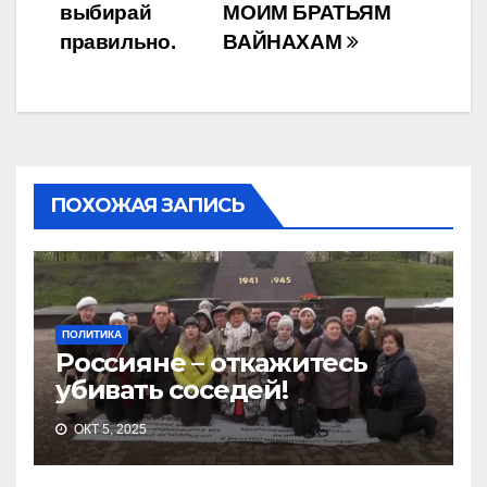
выбирай
МОИМ БРАТЬЯМ
записям
правильно.
ВАЙНАХАМ
ПОХОЖАЯ ЗАПИСЬ
ПОЛИТИКА
Россияне – откажитесь
убивать соседей!
ОКТ 5, 2025