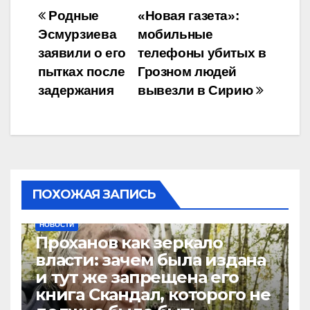
Навигация
Родные
«Новая газета»:
Эсмурзиева
мобильные
по
заявили о его
телефоны убитых в
записям
пытках после
Грозном людей
задержания
вывезли в Сирию
ПОХОЖАЯ ЗАПИСЬ
НОВОСТИ
Проханов как зеркало
власти: зачем была издана
и тут же запрещена его
книга Скандал, которого не