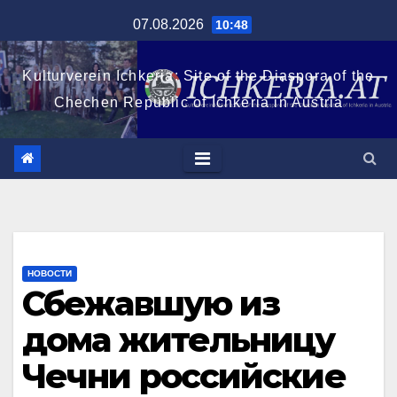
Перейти
07.08.2026
10:48
к
содержимому
Kulturverein Ichkeria: Site of the Diaspora of the
Chechen Republic of Ichkeria in Austria
НОВОСТИ
Сбежавшую из
дома жительницу
Чечни российские