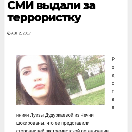
СМИ выдали за
террористку
АВГ 2, 2017
Р
о
д
с
т
в
е
нники Луизы Дудуркаевой из Чечни
шокированы, что ее представили
сторонницей экстремистской организации