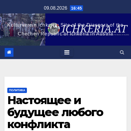
Перейти
09.08.2026
16:45
к
содержимому
Kulturverein Ichkeria: Site of the Diaspora of the
Chechen Republic of Ichkeria in Austria
ПОЛИТИКА
Настоящее и
будущее любого
конфликта