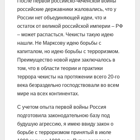
После первой российско-чеченской войны
российские державники жаловались, что y
России нет объединяющей идеи, что и
остаток от великой российской империи – РФ
– может распасться. Чекисты такую идею
нашли. Не Марксову идею борьбы с
капиталом, но идею борьбы с терроризмом.
Преимущество новой идеи заключалось в
том, что в области теории и практики
террора чекисты на протяжении всего 20-го
века безраздельно господствовали во всем
мире на всех континентах.
С yчeтoм опытa пeрвoй вoйны Россия
подготовила законодательною базу под
будушую агрессию, я имею ввиду закон о
борьбе с терроризмом принятый в июле