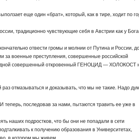
ыползает еще один «брат», который, как в тире, ходит по г
оссии, традиционно чувствующие себя в Австрии как у Бога
кончательно отвести громы и молнии от Путина и России, д
нии за военные преступления, совершенные российской
ередной совершенный откровенный ГЕНОЦИД — ХОЛОКОСТ 
й раз отмазываться и доказывать, что мы не такие. Надо дум
И теперь, последовав за нами, пытаются травить ее уже в
ять наших подростков, что бы они не попадали в сети
подталкивать к получению образования в Университетах,
тво, в котором мы живем.