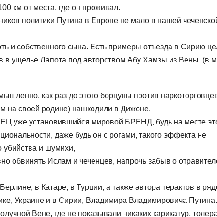
100 км от места, где он проживал.
ников политики Путина в Европе не мало в нашей чеченско
ерть и собственного сына. Есть примеры отъезда в Сирию ц
в в ущелье Лапота под авторством Абу Хамзы из Вены, (в 
мышленно, как раз до этого борцуны против наркоторговце
м на своей родине) нашкодили в Дижоне.
ЕЦ уже установившийся мировой БРЕНД, будь на месте эт
циональности, даже будь он с рогами, такого эффекта не
о убийства и шумихи,
но обвинять Ислам и чеченцев, напрочь забыв о отравител
Берлине, в Катаре, в Турции, а также автора терактов в ряд
лике, Украине и в Сирии, Владимира Владимировича Путина.
получной Вене, где не показывали никаких карикатур, толер