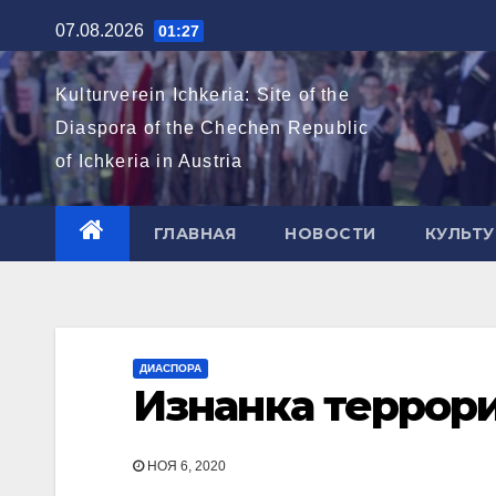
Перейти
07.08.2026
01:27
к
содержимому
Kulturverein Ichkeria: Site of the
Diaspora of the Chechen Republic
of Ichkeria in Austria
ГЛАВНАЯ
НОВОСТИ
КУЛЬТУ
ДИАСПОРА
Изнанка террори
НОЯ 6, 2020