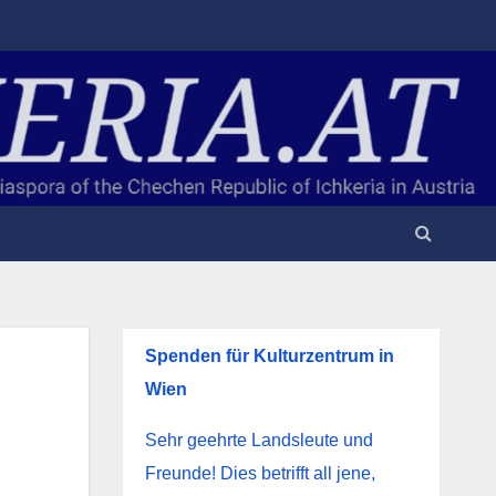
Spenden für Kulturzentrum in
Wien
Sehr geehrte Landsleute und
Freunde! Dies betrifft all jene,