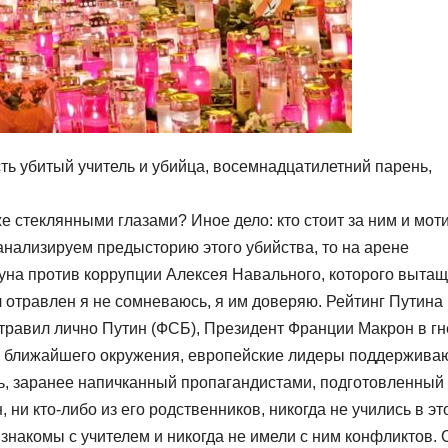
ть убитый учитель и убийца, восемнадцатилетний парень,
 же стеклянными глазами? Иное дело: кто стоит за ним и мот
анализируем предысторию этого убийства, то на арене
уна против коррупции Алексея Навального, которого вытащ
ыл отравлен я не сомневаюсь, я им доверяю. Рейтинг Путина
отравил лично Путин (ФСБ), Президент Франции Макрон в г
го ближайшего окружения, европейские лидеры поддержива
ь, заранее напичканный пропагандистами, подготовленный 
 ни кто-либо из его родственников, никогда не учились в эт
 знакомы с учителем и никогда не имели с ним конфликтов. 