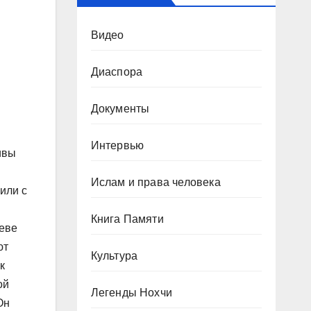
Видео
Диаспора
Документы
Интервью
ивы
Ислам и права человека
или с
Книга Памяти
неве
ют
Культура
к
ой
Легенды Нохчи
Он