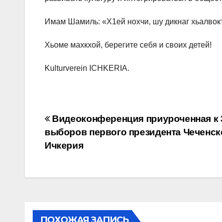
Имам Шамиль: «Х1eй нохчи, шу дикнаг хьалвок
Хьомe махкхой, берегите себя и своих детей!
Kulturverein ICHKERIA.
Навигация
Видеоконференция приуроченная к 
выборов первого президента Чеченск
по
Ичкерия
записям
ПОХОЖАЯ ЗАПИСЬ