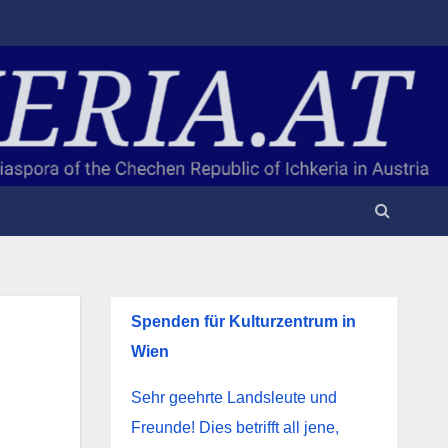
Spenden für Kulturzentrum in
Wien
Sehr geehrte Landsleute und
Freunde! Dies betrifft all jene,