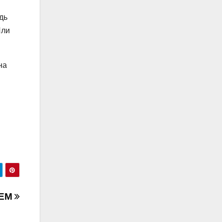
дь
Или
на
ЩЕМ