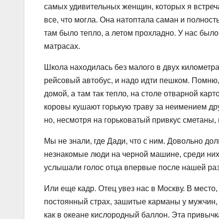
самых удивительных женщин, которых я встреча
все, что могла. Она натоптала саман и полнос
там было тепло, а летом прохладно. У нас был
матрасах.
Школа находилась без малого в двух километра
рейсовый автобус, и надо идти пешком. Помню,
домой, а там так тепло, на столе отварной карт
коровы кушают горькую траву за неимением друго
но, несмотря на горьковатый привкус сметаны, 
Мы не знали, где Дади, что с ним. Довольно д
незнакомые люди на черной машине, среди ни
услышали голос отца впервые после нашей раз
Или еще кадр. Отец увез нас в Москву. В место
постоянный страх, зашитые карманы у мужчин, 
как в океане кислородный баллон. Эта привычк