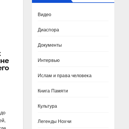
Видео
Диаспора
Документы
к
 не
Интервью
его
Ислам и права человека
Книга Памяти
Культура
адо
ей,
Легенды Нохчи
где