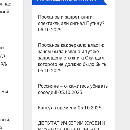
я нас
Зимой
Проханов и запрет книги:
спектакль или сигнал Путину?
06.10.2025
Проханов как зеркало власти:
ли
зачем была издана и тут же
гда
запрещена его книга Скандал,
иод,
которого не должно было быть
05.10.2025
Россияне – откажитесь убивать
у мы
соседей!
05.10.2025
Капсула времени
05.10.2025
ьный,
ДЕПУТАТ ИЧКЕРИИ ХУСЕЙН
х
ИСХАНОВ: ЧЕЧЕНЦЫ ЭТО