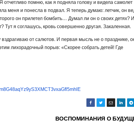
 отчетливо помню, как я подняла голову и видела самолет
ила меня и понесла в подвал. Я теперь думаю: летчик, он ве
 которого он прилетел бомбить… Думал ли он о своих детях? 
ет? Тут я соглашусь, кровь совершенно другая. Закаленная.
у вздрагиваю от салютов. И первая мысль не о празднике, о
 этим лихорадочный порыв: «Скорее собрать детей! Где
0m8G48aqYz9yS3XMCT3vxaGfl5mhlE
ВОСПОМИНАНИЯ О БУДУ