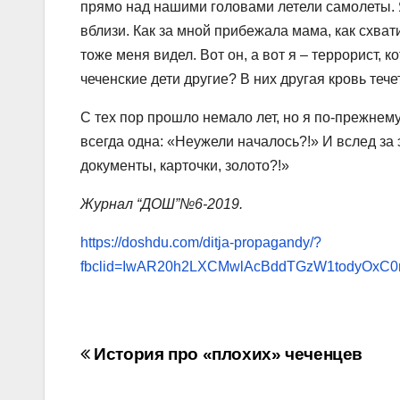
прямо над нашими головами летели самолеты. Я
вблизи. Как за мной прибежала мама, как схват
тоже меня видел. Вот он, а вот я – террорист,
чеченские дети другие? В них другая кровь теч
С тех пор прошло немало лет, но я по-прежнем
всегда одна: «Неужели началось?!» И вслед за
документы, карточки, золото?!»
Журнал “ДОШ”№6-2019.
https://doshdu.com/ditja-propagandy/?
fbclid=IwAR20h2LXCMwlAcBddTGzW1todyOxC
Навигация
История про «плохих» чеченцев
по