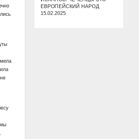
ечно
ЕВРОПЕЙСКИЙ НАРОД
15.02.2025
ились
уты
смела
рила
 не
лесу
 мы
,