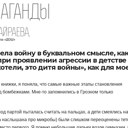
ела войну в буквальном смысле, ка
при проявлении агрессии в детстве
хотели, это дитя войны», как для мо
е книжки, я поняла, что самые важные этапы становления
д бомбежками. Мне-то запомнились в Грозном только
под партой пыталась считать на пальцах, а дети смеялись н
ыла наслышана про микробы) были слишком переоценены тет
место первого. Я помню небольшие ларьки возле гимназии, 