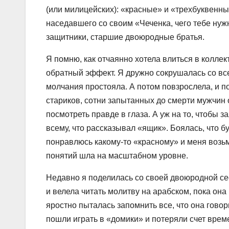
(или милицейских): «красные» и «трехбуквенные
наседавшего со своим «Чеченка, чего тебе нуж
защитники, старшие двоюродные братья.
Я помню, как отчаянно хотела влиться в коллек
обратный эффект. Я дружно сокрушалась со вс
молчания простояла. А потом повзрослела, и п
стариков, сотни запытанных до смерти мужчин о
посмотреть правде в глаза. А уж на то, чтобы 
всему, что рассказывал «ящик». Боялась, что бу
понравлюсь какому-то «красному» и меня возьм
понятий шла на масштабном уровне.
Недавно я поделилась со своей двоюродной сес
и велела читать молитву на арабском, пока она
яростно пыталась запомнить все, что она гово
пошли играть в «домики» и потеряли счет врем