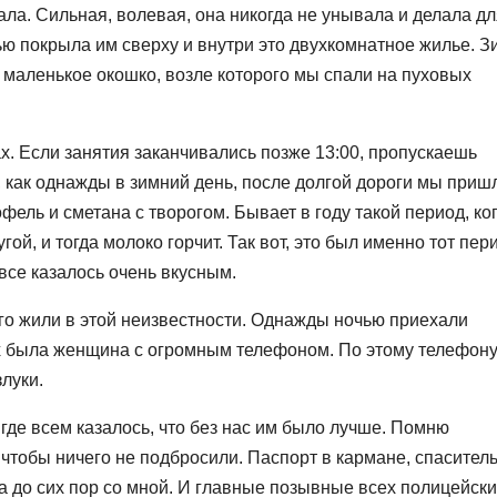
ла. Сильная, волевая, она никогда не унывала и делала дл
тью покрыла им сверху и внутри это двухкомнатное жилье. 
о маленькое окошко, возле которого мы спали на пуховых
х. Если занятия заканчивались позже 13:00, пропускаешь
 как однажды в зимний день, после долгой дороги мы приш
офель и сметана с творогом. Бывает в году такой период, ко
й, и тогда молоко горчит. Так вот, это был именно тот пер
все казалось очень вкусным.
олго жили в этой неизвестности. Однажды ночью приехали
х была женщина с огромным телефоном. По этому телефон
луки.
, где всем казалось, что без нас им было лучше. Помню
чтобы ничего не подбросили. Паспорт в кармане, спасител
а до сих пор со мной. И главные позывные всех полицейски