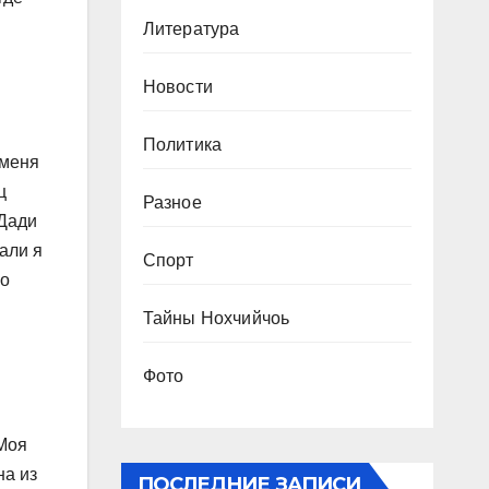
и
Литература
Новости
Политика
 меня
ц
Разное
 Дади
али я
Спорт
ло
Тайны Нохчийчоь
Фото
 Моя
на из
ПОСЛЕДНИЕ ЗАПИСИ