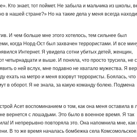
». Кто знает, тот поймет. Не забыла и мальчика из школы, в
но в нашей стране?» Но на такие дела у меня всегда наход
тив. И чем больше мне этого хотелось, тем сильнее был
еми, когда Норд-Ост был захвачен террористами. И все мин
оявился Интернет. Я увидела сотни убитых детей, женщин,
т четырнадцати и выше. И поняла, что просто трусила, не 
заявить о ней вслух, мне подавно не хватало мужества. Я ве
ду ехать на метро и меня взорвут террористы. Боялась, что
ут в оборот. Я не знала, за какую команду болею. Подмена
трой Асет воспоминанием о том, как она меня оставила в 
 не вернется с лошадьми. Это было в военное время. Я так
рила! И непрерывно повторяла это. Она напомнила мне, как
ени. В то же время началась бомбежка села Комсомольское