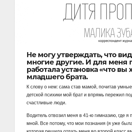
Не могу утверждать, что вид
многие другие. И для меня 
работала установка «что вы 
младшего брата.
К слову о нем: сама став мамой, почитав умны
детской психики мой брат и впрямь пережил по
счастливые люди.
Водитель отвозил меня в 41-ю гимназию, где я 
мной. Все потому, что мои познания (я уже б
которая решила отдать меня во второй класс в