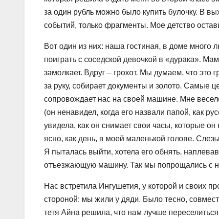
за один рубль можно было купить булочку. В вы
событий, только фрагменты. Мое детство остав
Вот один из них: наша гостиная, в доме много
поиграть с соседской девочкой в «дурака». Мама
замолкает. Вдруг – грохот. Мы думаем, что это 
за руку, собирает документы и золото. Самые 
сопровождает нас на своей машине. Мне весело 
(он ненавидел, когда его назвали папой, как р
увидела, как он снимает свои часы, которые он 
ясно, как день, в моей маленькой голове. Слезы
Я пыталась выйти, хотела его обнять, наплевав
отъезжающую машину. Так мы попрощались с н
Нас встретила Ингушетия, у которой и своих п
стороной: мы жили у дяди. Было тесно, совмес
тетя Айна решила, что нам лучше переселиться