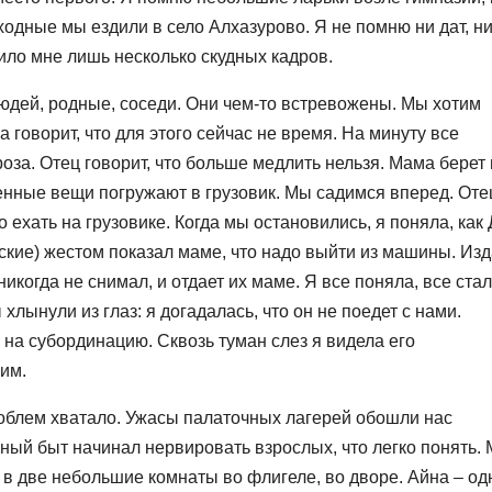
ходные мы ездили в село Алхазурово. Я не помню ни дат, н
ило мне лишь несколько скудных кадров.
 людей, родные, соседи. Они чем-то встревожены. Мы хотим
 говорит, что для этого сейчас не время. На минуту все
гроза. Отец говорит, что больше медлить нельзя. Мама берет
ценные вещи погружают в грузовик. Мы садимся вперед. Оте
ехать на грузовике. Когда мы остановились, я поняла, как
усские) жестом показал маме, что надо выйти из машины. Изд
никогда не снимал, и отдает их маме. Я все поняла, все ста
 хлынули из глаз: я догадалась, что он не поедет с нами.
 на субординацию. Сквозь туман слез я видела его
им.
роблем хватало. Ужасы палаточных лагерей обошли нас
тный быт начинал нервировать взрослых, что легко понять.
 в две небольшие комнаты во флигеле, во дворе. Айна – од