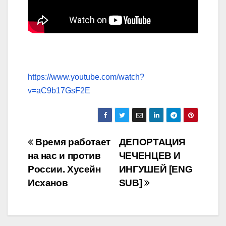
https://www.youtube.com/watch?
v=aC9b17GsF2E
Навигация
Время работает
ДЕПОРТАЦИЯ
на нас и против
ЧЕЧЕНЦЕВ И
по
России. Хусейн
ИНГУШЕЙ [ENG
записям
Исханов
SUB]