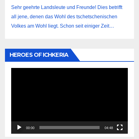
Sehr geehrte Landsleute und Freunde! Dies betrifft
all jene, denen das Wohl des tschetschenischen
Volkes am Wohl liegt. Schon seit einiger Zeit…
HEROES OF ICHKERIA
Видеоплеер
00:00
04:48