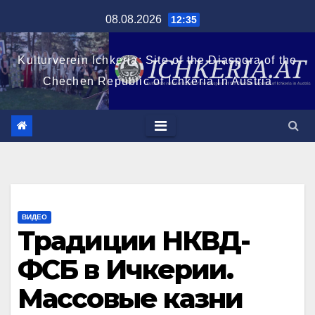
Перейти
08.08.2026
12:35
к
содержимому
Kulturverein Ichkeria: Site of the Diaspora of the
Chechen Republic of Ichkeria in Austria
ВИДЕО
Традиции НКВД-
ФСБ в Ичкерии.
Массовые казни